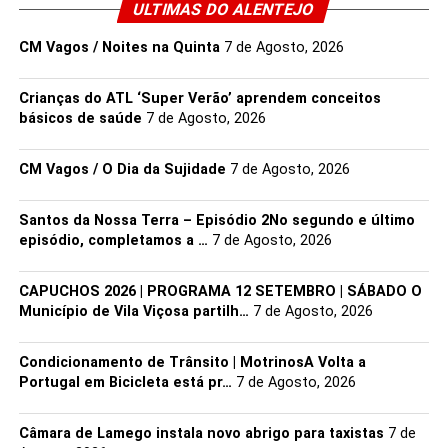
ULTIMAS DO ALENTEJO
2026.
CM Vagos / Noites na Quinta
7 de Agosto, 2026
→ saiba + em dgartes.gov.pt
Crianças do ATL ‘Super Verão’ aprendem conceitos
Iberescena Artes Escénicas Iberoamericanas
básicos de saúde
7 de Agosto, 2026
CM Vagos / O Dia da Sujidade
7 de Agosto, 2026
Santos da Nossa Terra – Episódio 2No segundo e último
episódio, completamos a …
7 de Agosto, 2026
Link no Facebook
CAPUCHOS 2026 | PROGRAMA 12 SETEMBRO | SÁBADO O
Município de Vila Viçosa partilh…
7 de Agosto, 2026
Facebook
Mastodon
Email
Share
Condicionamento de Trânsito | Motrinos​A Volta a
Portugal em Bicicleta está pr…
7 de Agosto, 2026
Câmara de Lamego instala novo abrigo para taxistas
7 de