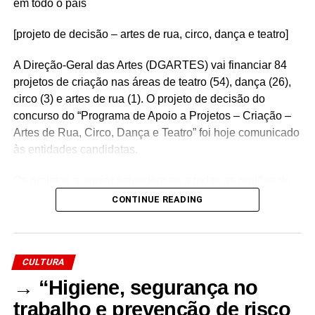
Facebook
Mastodon
Email
Share
em todo o país
[projeto de decisão – artes de rua, circo, dança e teatro]
A Direção-Geral das Artes (DGARTES) vai financiar 84
projetos de criação nas áreas de teatro (54), dança (26),
circo (3) e artes de rua (1). O projeto de decisão do
concurso do “Programa de Apoio a Projetos – Criação –
Artes de Rua, Circo, Dança e Teatro” foi hoje comunicado
às entidades candidatas.
Os projetos a apoiar estendem-se a todas as regiões do
país, com 26 no Norte, 13 no Centro, 6 no Oeste e Vale
CONTINUE READING
do Tejo, 27 na Grande Lisboa, 3 na Península de Setúbal,
6 no Alentejo, 1 no Algarve, 1 na Região Autónoma dos
Açores e 1 na Região Autónoma da Madeira.
CULTURA
Com uma dotação financeira de 2 milhões e noventa mil
→ “Higiene, segurança no
euros, o concurso tem como objetivos estratégicos de
trabalho e prevenção de risco
interesse público cultural fomentar a coesão territorial e o