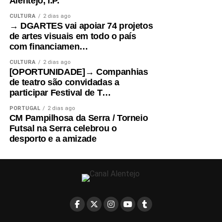
Alentejo, I.P.
CULTURA
2 dias ago
→ DGARTES vai apoiar 74 projetos
de artes visuais em todo o país
com financiamen…
CULTURA
2 dias ago
[OPORTUNIDADE]→ Companhias
de teatro são convidadas a
participar Festival de T…
PORTUGAL
2 dias ago
CM Pampilhosa da Serra / Torneio
Futsal na Serra celebrou o
desporto e a amizade