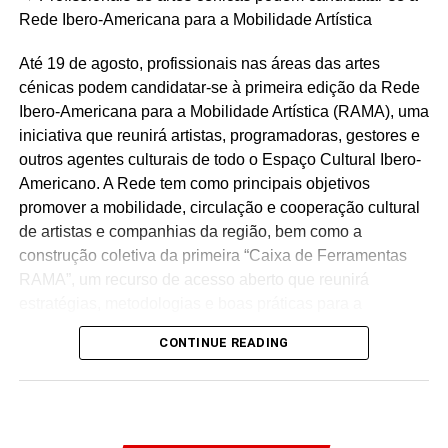
Facebook
Mastodon
Email
Share
Rede Ibero-Americana para a Mobilidade Artística
Até 19 de agosto, profissionais nas áreas das artes
cénicas podem candidatar-se à primeira edição da Rede
Ibero-Americana para a Mobilidade Artística (RAMA), uma
iniciativa que reunirá artistas, programadoras, gestores e
outros agentes culturais de todo o Espaço Cultural Ibero-
Americano. A Rede tem como principais objetivos
promover a mobilidade, circulação e cooperação cultural
de artistas e companhias da região, bem como a
construção coletiva da primeira “Caixa de Ferramentas
RAMA”, um recurso de acesso aberto que reunirá
estratégias, metodologias e boas práticas para a
mobilidade artística na Ibero-América.
CONTINUE READING
Serão selecionadas dez pessoas participantes de
diferentes países ibero-americanos. O programa
desenvolver-se-á através de sete encontros em formato
virtual, a decorrer entre 2 de setembro e 7 de outubro de