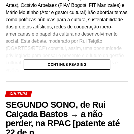
Artes), Octávio Arbelaez (FIAV Bogotá, FIT Manizales) e
Mário Moutinho (Ator e gestor cultural) irão abordar temas
como políticas públicas para a cultura, sustentabilidade
dos projetos artísticos, redes de cooperação ibero-
americanas e o papel da cultura no desenvolvimento
social. Este debate, moderado por Rui Teigão
(DGARTES/RTCP) constitui, assim, uma oportunidade
privilegiada para pensar o presente e o futuro da gestão
cultural, reforçando pontes entre territórios, práticas e
CONTINUE READING
visões.
(com transmissão no Instagram do FITEI)
CULTURA
O FITEI iniciou ontem, a 13 de maio, com uma
SEGUNDO SONO, de Rui
programação que integra 16 espetáculos nas principais
salas do Porto, Gaia, Matosinhos e Viana do Castelo.
Calçada Bastos → a não
perder, na RPAC [patente até
Colapso e Esperança, o tema desta 49ª edição, norteia
22 de n…
também as atividades paralelas – workshops,