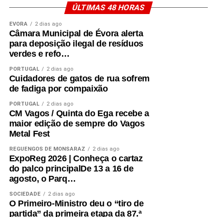
ÚLTIMAS 48 HORAS
ÉVORA
2 dias ago
Câmara Municipal de Évora alerta
para deposição ilegal de resíduos
verdes e refo…
PORTUGAL
2 dias ago
Cuidadores de gatos de rua sofrem
de fadiga por compaixão
PORTUGAL
2 dias ago
CM Vagos / Quinta do Ega recebe a
maior edição de sempre do Vagos
Metal Fest
REGUENGOS DE MONSARAZ
2 dias ago
ExpoReg 2026 | Conheça o cartaz
do palco principalDe 13 a 16 de
agosto, o Parq…
SOCIEDADE
2 dias ago
O Primeiro-Ministro deu o “tiro de
partida” da primeira etapa da 87.ª