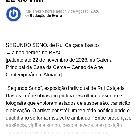
lançamentos de livros, festas, entre outras, e abre “um
espaço — frágil, instável, mas profundamente necessário
Published
5 horas ago
on
7 de Agosto, 2026
By
Redação de Évora
— onde ainda é possível imaginar, em conjunto, outras
formas de estar e de fazer mundo”.
Saiba mais em fitei.com
SEGUNDO SONO, de Rui Calçada Bastos
→ a não perder, na RPAC
[patente até 22 de novembro de 2026, na Galeria
Principal da Casa da Cerca – Centro de Arte
Link no Facebook
Contemporânea, Almada]
Facebook
Mastodon
Email
Share
“Segundo Sono”, exposição individual de Rui Calçada
Bastos, reúne obras em pintura, escultura, desenho e
RELATED TOPICS:
fotografia que exploram estados de suspensão, transição
e elevação. O artista constrói um território poético onde o
UP NEXT
CARTAZ → MARIONETAS →
quotidiano se torna instável e ambíguo. “Entre presença e
ESPINHOMAR~MARIONETAS – Festival
ausência, vigília e sonho, peso e leveza, a exposição
Internacional de Marion…
aproxima-se de formas de passagem e reaparição,