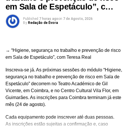
em Sala de Espetáculo”, c…
fortalecimento das comunidades locais, promovendo a
inclusão, a criação e a fruição artística em territórios de
Published
7 horas ago
on
7 de Agosto, 2026
baixa densidade; desenvolver projetos artísticos que
By
Redação de Évora
integrem a sustentabilidade ambiental como princípio
orientador, contribuindo para a adoção de práticas
ecológicas responsáveis com a participação dos
públicos; promover a colaboração entre arte e ciência
→ “Higiene, segurança no trabalho e prevenção de risco
com o objetivo de desenvolver projetos artísticos
em Sala de Espetáculo”, com Teresa Real
colaborativos interdisciplinares que utilizem meios,
ferramentas, materiais e processos próprios de um
Inscreva-se já. As próximas sessões do módulo “Higiene,
laboratório de investigação científica.
segurança no trabalho e prevenção de risco em Sala de
Espetáculo” decorrem no Teatro Académico de Gil
→ saiba + no nosso website
Vicente, em Coimbra, e no Centro Cultural Vila Flor, em
Guimarães. As inscrições para Coimbra terminam já este
mês (24 de agosto).
Cada equipamento pode inscrever até duas pessoas.
Link no Facebook
As inscrições estão sujeitas a confirmação e, caso