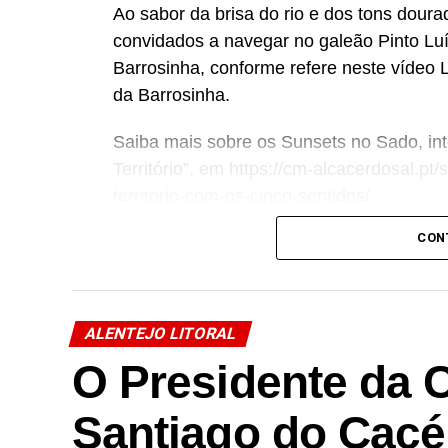
Ao sabor da brisa do rio e dos tons doura
convidados a navegar no galeão Pinto Luí
Barrosinha, conforme refere neste vídeo 
Link no Facebook
da Barrosinha.
Facebook
Mastodon
Email
Share
Saiba mais sobre os Sunsets no Sado, in
Território”, em https://cm-alcacerdosal.p
territorio-com-os-cinco-sentidos/
CON
Link no Facebook
ALENTEJO LITORAL
Facebook
Mastodon
Email
Share
O Presidente da 
Santiago do Cac