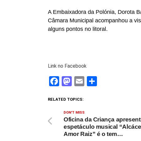
A Embaixadora da Polónia, Dorota B
Câmara Municipal acompanhou a visi
alguns pontos no litoral.
Link no Facebook
Facebook
Mastodon
Email
Share
RELATED TOPICS:
DON'T MISS
Oficina da Criança apresen
espetáculo musical “Alcáce
Amor Raiz” é o tem…