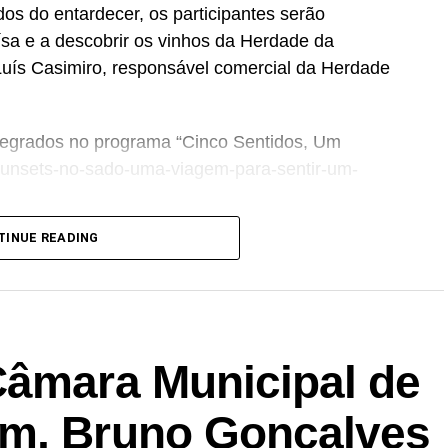
dos do entardecer, os participantes serão
sa e a descobrir os vinhos da Herdade da
Luís Casimiro, responsável comercial da Herdade
tegrados no programa “Cinco Sentidos, Um
t/sunsets-no-sado-uma-viagem-para-sentir-um-
TINUE READING
Câmara Municipal de
ém, Bruno Gonçalves