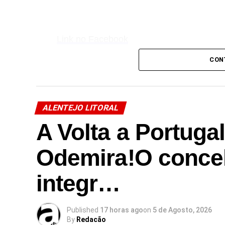
Link no Facebook
Facebook
Mastodon
Email
Share
CON
ALENTEJO LITORAL
A Volta a Portugal
Odemira!O conce
integr…
Published
17 horas ago
on
5 de Agosto, 2026
By
Redacão