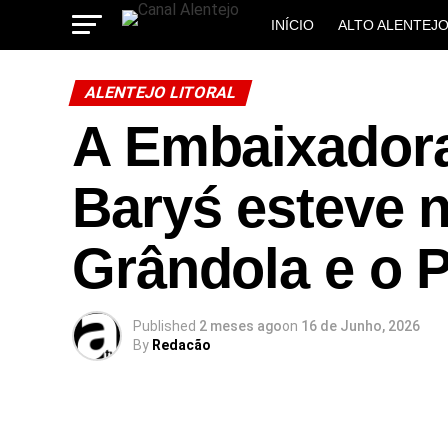
INÍCIO
ALTO ALENTEJ
MUNICÍPIOS
ALENTEJO LITORAL
A Embaixadora
Baryś esteve 
Grândola e o 
Published
2 meses ago
on
16 de Junho, 2026
By
Redacão