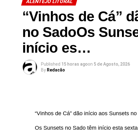
ALENTEJO LITORAL
“Vinhos de Cá” d
no SadoOs Sunse
início es…
Published
15 horas ago
on
5 de Agosto, 2026
By
Redacão
“Vinhos de Cá” dão início aos Sunsets n
Os Sunsets no Sado têm início esta sexta-