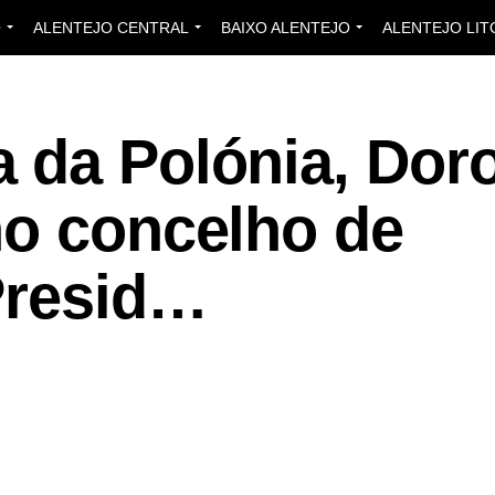
O
ALENTEJO CENTRAL
BAIXO ALENTEJO
ALENTEJO LIT
 da Polónia, Dor
no concelho de
Presid…