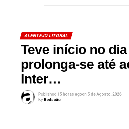
ALENTEJO LITORAL
Teve início no dia
prolonga-se até ao
Inter…
Published
15 horas ago
on
5 de Agosto, 2026
By
Redacão