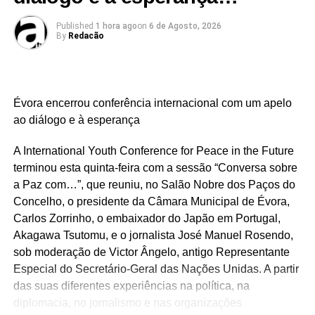
Entre as principais linhas de financiamento programadas
Published
1 hora ago
on
6 de Agosto, 2026
destacam-se os apoios à inovação produtiva, transição
By
Redacão
justa e economia circular, além de investimentos robustos
na saúde, com verbas para cuidados primários e
equipamentos destinados ao futuro Hospital Central do
Alentejo. O plano contempla ainda verbas para a
Évora encerrou conferência internacional com um apelo
reabilitação urbana, conservação da biodiversidade,
ao diálogo e à esperança
adaptação às alterações climáticas e eficiência dos
serviços públicos locais.
A International Youth Conference for Peace in the Future
terminou esta quinta-feira com a sessão “Conversa sobre
A informação pormenorizada sobre os critérios de
a Paz com…”, que reuniu, no Salão Nobre dos Paços do
elegibilidade e as regras de financiamento será
Concelho, o presidente da Câmara Municipal de Évora,
disponibilizada individualmente com a abertura de cada
Carlos Zorrinho, o embaixador do Japão em Portugal,
concurso, podendo o plano global ser consultado no
Akagawa Tsutomu, e o jornalista José Manuel Rosendo,
portal oficial do programa.
sob moderação de Victor Ângelo, antigo Representante
Especial do Secretário-Geral das Nações Unidas. A partir
das suas diferentes experiências na política, na
diplomacia, no jornalismo e nas organizações
Source link