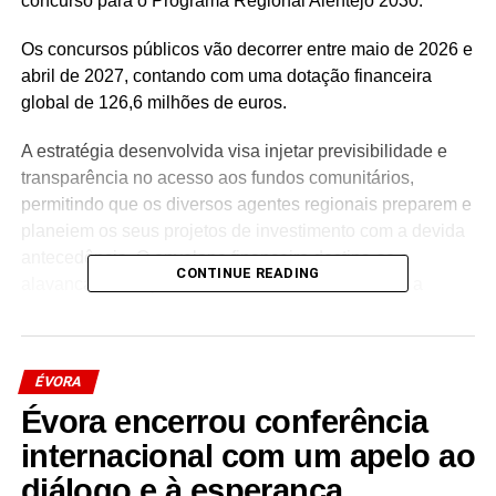
concurso para o Programa Regional Alentejo 2030.
Os concursos públicos vão decorrer entre maio de 2026 e
abril de 2027, contando com uma dotação financeira
global de 126,6 milhões de euros.
A estratégia desenvolvida visa injetar previsibilidade e
transparência no acesso aos fundos comunitários,
permitindo que os diversos agentes regionais preparem e
planeiem os seus projetos de investimento com a devida
antecedência. O envelope financeiro destina-se a
CONTINUE READING
alavancar a competitividade, a sustentabilidade e a
coesão social e territorial da região Alentejo.
Os fundos estarão acessíveis a um leque abrangente de
ÉVORA
beneficiários, que inclui desde empresas privadas e
organizações da economia social até autarquias,
Évora encerrou conferência
entidades públicas, instituições de ensino superior e
internacional com um apelo ao
centros de investigação científica.
diálogo e à esperança…