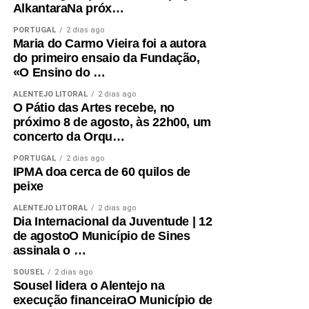
AlkantaraNa próx…
PORTUGAL
2 dias ago
Maria do Carmo Vieira foi a autora
do primeiro ensaio da Fundação,
«O Ensino do …
ALENTEJO LITORAL
2 dias ago
O Pátio das Artes recebe, no
próximo 8 de agosto, às 22h00, um
concerto da Orqu…
PORTUGAL
2 dias ago
IPMA doa cerca de 60 quilos de
peixe
ALENTEJO LITORAL
2 dias ago
Dia Internacional da Juventude | 12
de agostoO Município de Sines
assinala o …
SOUSEL
2 dias ago
Sousel lidera o Alentejo na
execução financeiraO Município de