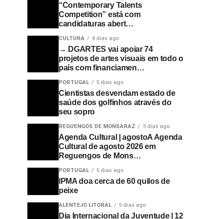
“Contemporary Talents
Competition” está com
candidaturas abert…
CULTURA
4 dias ago
→ DGARTES vai apoiar 74
projetos de artes visuais em todo o
país com financiamen…
PORTUGAL
5 dias ago
Cientistas desvendam estado de
saúde dos golfinhos através do
seu sopro
REGUENGOS DE MONSARAZ
3 dias ago
Agenda Cultural | agostoA Agenda
Cultural de agosto 2026 em
Reguengos de Mons…
PORTUGAL
5 dias ago
IPMA doa cerca de 60 quilos de
peixe
ALENTEJO LITORAL
5 dias ago
Dia Internacional da Juventude | 12