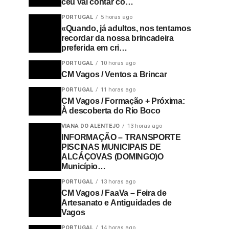
céu vai contar co…
PORTUGAL
5 horas ago
«Quando, já adultos, nos tentamos
recordar da nossa brincadeira
preferida em cri…
PORTUGAL
10 horas ago
CM Vagos / Ventos a Brincar
PORTUGAL
11 horas ago
CM Vagos / Formação + Próxima:
À descoberta do Rio Boco
VIANA DO ALENTEJO
13 horas ago
INFORMAÇÃO – TRANSPORTE
PISCINAS MUNICIPAIS DE
ALCÁÇOVAS (DOMINGO)O
Município…
PORTUGAL
13 horas ago
CM Vagos / FaaVa – Feira de
Artesanato e Antiguidades de
Vagos
PORTUGAL
14 horas ago