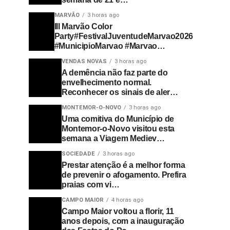
MARVÃO
3 horas ago
III Marvão Color
Party#FestivalJuventudeMarvao2026
#MunicipioMarvao #Marvao…
VENDAS NOVAS
3 horas ago
A demência não faz parte do
envelhecimento normal.
Reconhecer os sinais de aler…
MONTEMOR-O-NOVO
3 horas ago
Uma comitiva do Município de
Montemor-o-Novo visitou esta
semana a Viagem Mediev…
SOCIEDADE
3 horas ago
Prestar atenção é a melhor forma
de prevenir o afogamento. Prefira
praias com vi…
CAMPO MAIOR
4 horas ago
Campo Maior voltou a florir, 11
anos depois, com a inauguração