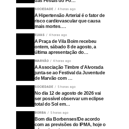
das Festas do Po…
SOCIEDADE
4 horas ago
A Hipertensão Arterial é o fator de
risco cardiovascular que causa
mais mortes….
ELVAS
4 horas ago
A Praça de Vila Boim recebeu
ontem, sábado 8 de agosto, a
última apresentação do…
MARVÃO
4 horas ago
A Associação Timbre d’Alvorada
junta-se ao Festival da Juventude
de Marvão com …
SOCIEDADE
5 horas ago
No dia 12 de agosto de 2026 vai
ser possível observar um eclipse
total do Sol em…
BORBA
5 horas ago
Bom dia Borbenses!De acordo
com as previsões do IPMA, hoje o