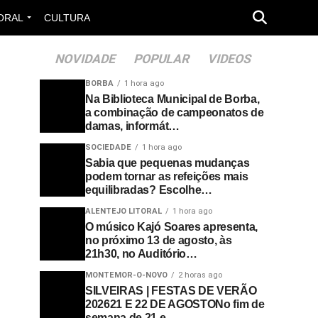
ORAL
CULTURA
NOVIDADE
POPULAR
VIDEOS
BORBA
1 hora ago
Na Biblioteca Municipal de Borba,
a combinação de campeonatos de
damas, informát…
SOCIEDADE
1 hora ago
Sabia que pequenas mudanças
podem tornar as refeições mais
equilibradas? Escolhe…
ALENTEJO LITORAL
1 hora ago
O músico Kajó Soares apresenta,
no próximo 13 de agosto, às
21h30, no Auditório…
MONTEMOR-O-NOVO
2 horas ago
SILVEIRAS | FESTAS DE VERÃO
202621 E 22 DE AGOSTONo fim de
semana de 21 e…