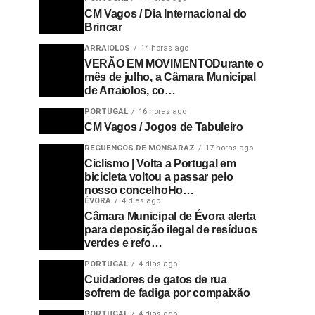
CM Vagos / Dia Internacional do
Brincar
ARRAIOLOS
14 horas ago
VERÃO EM MOVIMENTODurante o
mês de julho, a Câmara Municipal
de Arraiolos, co…
PORTUGAL
16 horas ago
CM Vagos / Jogos de Tabuleiro
REGUENGOS DE MONSARAZ
17 horas ago
Ciclismo | Volta a Portugal em
bicicleta voltou a passar pelo
nosso concelhoHo…
ÉVORA
4 dias ago
Câmara Municipal de Évora alerta
para deposição ilegal de resíduos
verdes e refo…
PORTUGAL
4 dias ago
Cuidadores de gatos de rua
sofrem de fadiga por compaixão
PORTUGAL
4 dias ago