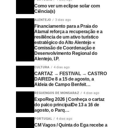
Como ver um eclipse solar com
Ciência(s)
ALENTEJO
3 dias ago
Financiamento para a Praia do
Alamal reforça a recuperação e a
resiliência de um ativo turístico
estratégico do Alto Alentejo «
Comissão de Coordenação e
Desenvolvimento Regional do
Alentejo, I.P.
CULTURA
4 dias ago
CARTAZ → FESTIVAL → CASTRO
DAIREDe 8 a 15 de agosto, a
Aldeia de Campo Benfeit…
REGUENGOS DE MONSARAZ
4 dias ago
ExpoReg 2026 | Conheça o cartaz
do palco principalDe 13 a 16 de
agosto, o Parq…
PORTUGAL
4 dias ago
CM Vagos / Quinta do Ega recebe a