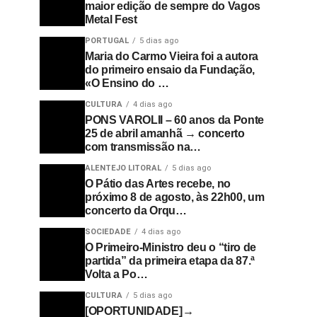
maior edição de sempre do Vagos
Metal Fest
PORTUGAL
5 dias ago
Maria do Carmo Vieira foi a autora
do primeiro ensaio da Fundação,
«O Ensino do …
CULTURA
4 dias ago
PONS VAROLII – 60 anos da Ponte
25 de abril amanhã → concerto
com transmissão na…
ALENTEJO LITORAL
5 dias ago
O Pátio das Artes recebe, no
próximo 8 de agosto, às 22h00, um
concerto da Orqu…
SOCIEDADE
4 dias ago
O Primeiro-Ministro deu o “tiro de
partida” da primeira etapa da 87.ª
Volta a Po…
CULTURA
5 dias ago
[OPORTUNIDADE]→