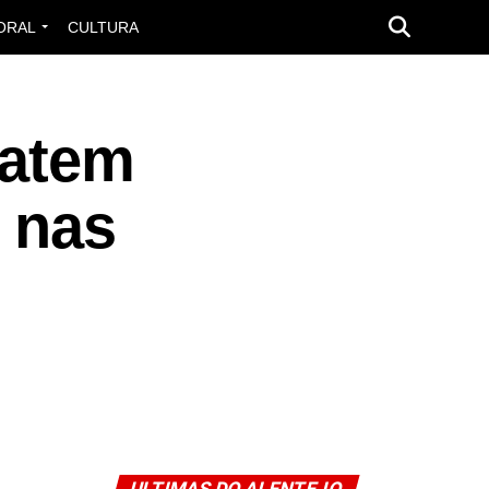
ORAL
CULTURA
batem
 nas