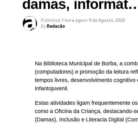
damas, informát
Published
1 hora ago
on
9 de Agosto, 2026
By
Redacão
Na Biblioteca Municipal de Borba, a com
(computadores) e promoção da leitura ref
tempos livres, desenvolvimento cognitivo 
infantojuvenil.
Estas atividades ligam frequentemente os 
como a Oficina da Criança, destacando-se
(Damas), Inclusão e Literacia Digital (Co