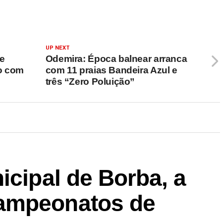
UP NEXT
be
Odemira: Época balnear arranca
ro com
com 11 praias Bandeira Azul e
três “Zero Poluição”
icipal de Borba, a
ampeonatos de