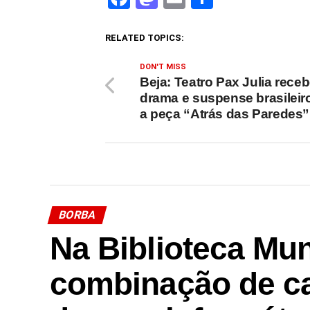
RELATED TOPICS:
DON'T MISS
Beja: Teatro Pax Julia rece
drama e suspense brasilei
a peça “Atrás das Paredes”
BORBA
Na Biblioteca Mun
combinação de c