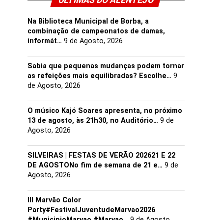
ULTIMAS DO ALENTEJO
Na Biblioteca Municipal de Borba, a
combinação de campeonatos de damas,
informát…
9 de Agosto, 2026
Sabia que pequenas mudanças podem tornar
as refeições mais equilibradas? Escolhe…
9
de Agosto, 2026
O músico Kajó Soares apresenta, no próximo
13 de agosto, às 21h30, no Auditório…
9 de
Agosto, 2026
SILVEIRAS | FESTAS DE VERÃO 202621 E 22
DE AGOSTONo fim de semana de 21 e…
9 de
Agosto, 2026
III Marvão Color
Party#FestivalJuventudeMarvao2026
#MunicipioMarvao #Marvao…
9 de Agosto,