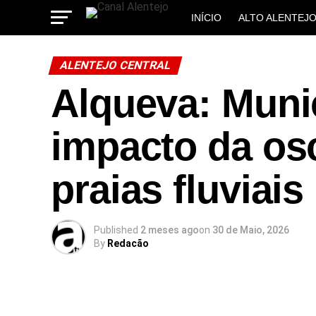
INÍCIO
ALTO ALENTEJ
MUNICÍPIOS
ALENTEJO CENTRAL
Alqueva: Muni
impacto da os
praias fluviais
Published
2 meses ago
on
30 de Maio, 2026
By
Redacão