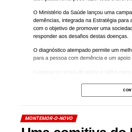
O Ministério da Saúde lançou uma campan
demências, integrada na Estratégia para
com o objetivo de promover uma sociedad
responder aos desafios destas doenças.
O diagnóstico atempado permite um melh
para a pessoa com demência e um apoio m
Conheça os sinais de alerta e saiba mais
CON
Link no Facebook
Facebook
Mastodon
Email
Share
MONTEMOR-O-NOVO