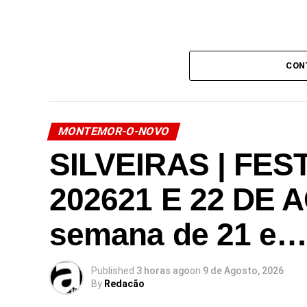
CON
Link no Facebook
MONTEMOR-O-NOVO
Facebook
Mastodon
Email
Share
SILVEIRAS | FE
202621 E 22 DE 
semana de 21 e
Published
3 horas ago
on
9 de Agosto, 2026
By
Redacão