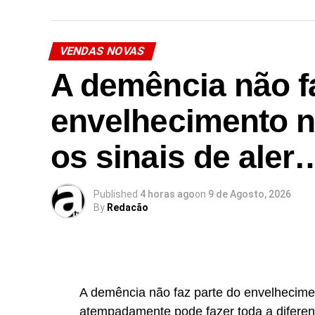
Link no Facebook
VENDAS NOVAS
Facebook
Mastodon
Email
Share
A demência não f
envelhecimento 
os sinais de aler
Published
4 horas ago
on
9 de Agosto, 2026
By
Redacão
A demência não faz parte do envelhecimen
atempadamente pode fazer toda a diferen