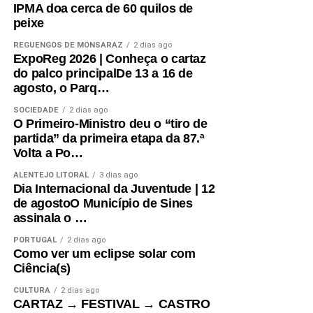
IPMA doa cerca de 60 quilos de
peixe
REGUENGOS DE MONSARAZ
2 dias ago
ExpoReg 2026 | Conheça o cartaz
do palco principalDe 13 a 16 de
agosto, o Parq…
SOCIEDADE
2 dias ago
O Primeiro-Ministro deu o “tiro de
partida” da primeira etapa da 87.ª
Volta a Po…
ALENTEJO LITORAL
3 dias ago
Dia Internacional da Juventude | 12
de agostoO Município de Sines
assinala o …
PORTUGAL
2 dias ago
Como ver um eclipse solar com
Ciência(s)
CULTURA
2 dias ago
CARTAZ → FESTIVAL → CASTRO