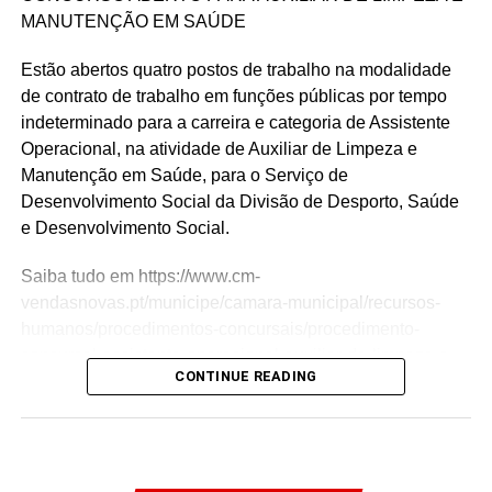
Link no Facebook
MANUTENÇÃO EM SAÚDE
Facebook
Mastodon
Email
Share
Estão abertos quatro postos de trabalho na modalidade
de contrato de trabalho em funções públicas por tempo
indeterminado para a carreira e categoria de Assistente
Operacional, na atividade de Auxiliar de Limpeza e
Manutenção em Saúde, para o Serviço de
Desenvolvimento Social da Divisão de Desporto, Saúde
e Desenvolvimento Social.
Saiba tudo em https://www.cm-
vendasnovas.pt/municipe/camara-municipal/recursos-
humanos/procedimentos-concursais/procedimento-
concursal-assistente-operacional-auxiliar-de-limpeza-e-
CONTINUE READING
manutencao-em-saude/
As candidaturas terminam dia 28 de agosto