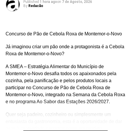
Published
1 hora ago
on
7 de Agosto, 2026
aprovado e será remetido à Assembleia Municipal.
By
Redacão
O plano propõe soluções para reduzir a deposição
de resíduos em aterro e aumentar a sua
reciclagem e reutilização, em conformidade com
as metas da União Europeia.
Concurso de Pão de Cebola Roxa de Montemor-o-Novo
Apoio ao Associativismo e Habitação:
Foram
Já imaginou criar um pão onde a protagonista é a Cebola
validados auxílios financeiros, logísticos, isenções
Roxa de Montemor-o-Novo?
de taxas em instalações municipais e cedências
de transporte para várias instituições. A nível
A SMEA – Estratégia Alimentar do Município de
individual, foi atribuído um apoio para a
Montemor-o-Novo desafia todos os apaixonados pela
recuperação de habitações no Centro Histórico.
cozinha, pela panificação e pelos produtos locais a
participar no Concurso de Pão de Cebola Roxa de
Turismo e Percursos Pedestres:
Deliberou-se a
Montemor-o-Novo, integrado na Semana da Cebola Roxa
adesão ao Sistema
Responsible Trails
, permitindo
e no programa Ao Sabor das Estações 2026/2027.
a disponibilização online e a monitorização de
percursos pedestres e cicláveis locais.
Quer seja padeiro, cozinheiro ou simplesmente um
Ocupação de Jovens:
Foi aprovada a abertura
entusiasta da gastronomia, esta é a oportunidade de dar
do Programa de Ocupação Municipal de Jovens,
asas à criatividade e mostrar como um produto