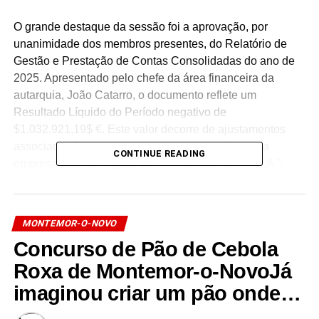
O grande destaque da sessão foi a aprovação, por
unanimidade dos membros presentes, do Relatório de
Gestão e Prestação de Contas Consolidadas do ano de
2025. Apresentado pelo chefe da área financeira da
autarquia, João Catarro, o documento reflete um
Resultado Líquido do Período negativo de
$1.032.921,19$ €. Este valor decorre de ajustamentos
associados às alterações nos Capitais Próprios da
CONTINUE READING
empresa pública “Águas do Alto Alentejo, E.I.M. S.A.”,
calculados proporcionalmente à participação que o
Município detém na mesma. O documento segue agora
para a apreciação da Assembleia Municipal.
MONTEMOR-O-NOVO
Concurso de Pão de Cebola
Durante a ordem do dia, o executivo municipal analisou e
aprovou diversos pontos de interesse para o concelho:
Roxa de Montemor-o-NovoJá
imaginou criar um pão onde…
Plano Estratégico de Resíduos Sólidos
Urbanos:
Após consulta pública, o documento foi