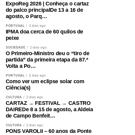
ExpoReg 2026 | Conheça o cartaz
do palco principalDe 13 a 16 de
agosto, o Parq…
PORTUGAL
3 dias ago
IPMA doa cerca de 60 quilos de
peixe
SOCIEDADE
2 dias ago
O Primeiro-Ministro deu o “tiro de
partida” da primeira etapa da 87.ª
Volta a Po…
PORTUGAL
2 dias ago
Como ver um eclipse solar com
Ciência(s)
CULTURA
2 dias ago
CARTAZ → FESTIVAL → CASTRO
DAIREDe 8 a 15 de agosto, a Aldeia
de Campo Benfeit…
CULTURA
2 dias ago
PONS VAROLII – 60 anos da Ponte