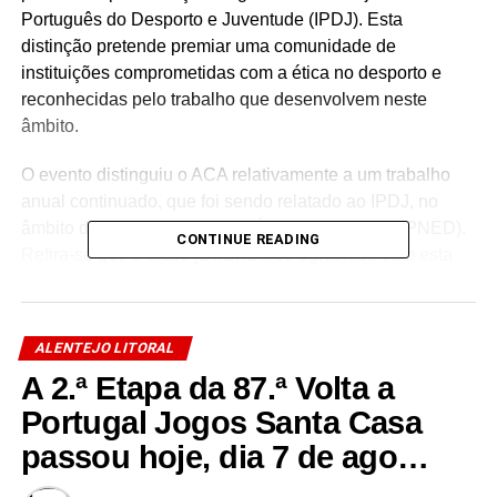
Português do Desporto e Juventude (IPDJ). Esta
distinção pretende premiar uma comunidade de
instituições comprometidas com a ética no desporto e
reconhecidas pelo trabalho que desenvolvem neste
âmbito.
O evento distinguiu o ACA relativamente a um trabalho
anual continuado, que foi sendo relatado ao IPDJ, no
âmbito do Plano Nacional de Ética no Desporto (PNED).
CONTINUE READING
Refira-se que o clube já havia sido agraciado com esta
distinção no ano passado; a candidatura à certificação da
bandeira da Ética foi, no presente ano, novamente
viabilizada.
ALENTEJO LITORAL
A 2.ª Etapa da 87.ª Volta a
O Município congratula-se com o reconhecimento da
atividade e da postura deste nosso clube e felicita todos
Portugal Jogos Santa Casa
os dirigentes e atletas.
passou hoje, dia 7 de ago…
#alcacerdosal #alentejo #alentejo #desporto #noticias