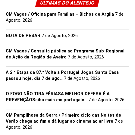
ULTIMAS DO ALENTEJO
Villa Romana de Santa Catarina de Sítimos
Entrada livre e gratuita
CM Vagos / Oficina para Famílias – Bichos de Argila
7 de
Agosto, 2026
NOTA DE PESAR
7 de Agosto, 2026
CM Vagos / Consulta pública ao Programa Sub-Regional
de Ação da Região de Aveiro
7 de Agosto, 2026
Link no Facebook
A 2.ª Etapa da 87.ª Volta a Portugal Jogos Santa Casa
passou hoje, dia 7 de ago…
7 de Agosto, 2026
Facebook
Mastodon
Email
Share
O FOGO NÃO TIRA FÉRIASA MELHOR DEFESA É A
PREVENÇÃOSaiba mais em portugalc…
7 de Agosto, 2026
CM Pampilhosa da Serra / Primeiro ciclo das Noites de
Verão chega ao fim e dá lugar ao cinema ao ar livre
7 de
Agosto, 2026