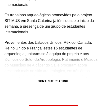
Facebook
Mastodon
Email
Share
internacionais
Os trabalhos arqueológicos promovidos pelo projeto
SITIMUS em Santa Catarina já têm, desde o início da
semana, a presença de um grupo de estudantes
internacionais.
Provenientes dos Estados Unidos, México, Canadá,
Reino Unido e França, estes 15 estudantes de
arqueologia juntaram-se à equipa do projeto e aos
técnicos do Setor de Arqueologia, Património e Museus
do Município de Alcácer do Sal e procuram agora
descobrir mais no sítio arqueológico, em três áreas
abertas distintas. O SITIMUS estará ativo em Santa
CONTINUE READING
Catarina até ao próximo dia 18 de agosto.
Dia Aberto – Visita guiada
14 agosto
10h30