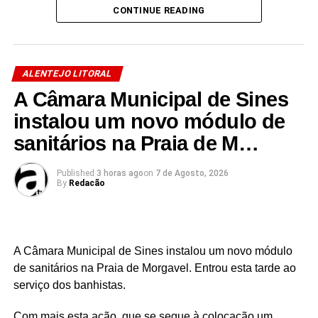
CONTINUE READING
ALENTEJO LITORAL
A Câmara Municipal de Sines
Link no Facebook
instalou um novo módulo de
Facebook
Mastodon
Email
Share
sanitários na Praia de M…
Published
3 horas ago
on
7 de Agosto, 2026
By
Redacão
A Câmara Municipal de Sines instalou um novo módulo
de sanitários na Praia de Morgavel. Entrou esta tarde ao
serviço dos banhistas.
Com mais esta ação, que se segue à colocação um