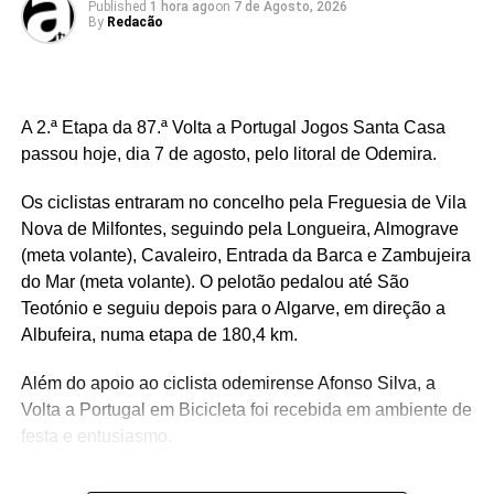
Published
1 hora ago
on
7 de Agosto, 2026
By
Redacão
Link no Facebook
A 2.ª Etapa da 87.ª Volta a Portugal Jogos Santa Casa
Facebook
Mastodon
Email
Share
passou hoje, dia 7 de agosto, pelo litoral de Odemira.
Os ciclistas entraram no concelho pela Freguesia de Vila
RELATED TOPICS:
Nova de Milfontes, seguindo pela Longueira, Almograve
UP NEXT
(meta volante), Cavaleiro, Entrada da Barca e Zambujeira
Câmara Municipal de Alcácer do Sal em parceria
do Mar (meta volante). O pelotão pedalou até São
com Rock in Rio LisboaO nosso t…
Teotónio e seguiu depois para o Algarve, em direção a
DON'T MISS
Albufeira, numa etapa de 180,4 km.
De 16 a 19 de julho, São Teotónio recebe mais
uma edição da FACECO, o grande cer…
Além do apoio ao ciclista odemirense Afonso Silva, a
Volta a Portugal em Bicicleta foi recebida em ambiente de
festa e entusiasmo.