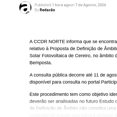
Published
1 hora ago
on
7 de Agosto, 2026
By
Redacão
A CCDR NORTE informa que se encontra a
relativo à Proposta de Definição de Âmbi
Solar Fotovoltaica de Cereiro, no âmbito d
Bemposta.
A consulta pública decorre até 11 de ag
disponível para consulta no portal Particip
Este procedimento tem como objetivo ident
deverão ser analisadas no futuro Estudo 
de Definição de Âmbito não constitui uma 
conteúdo do estudo que servirá de base à