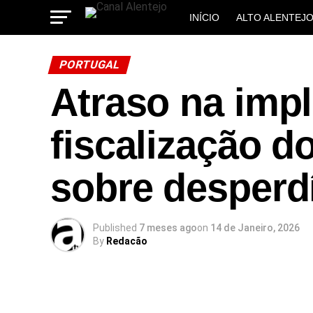
INÍCIO
ALTO ALENTEJ
MUNICÍPIOS
PORTUGAL
Atraso na imp
fiscalização d
sobre desperdí
Published
7 meses ago
on
14 de Janeiro, 2026
By
Redacão