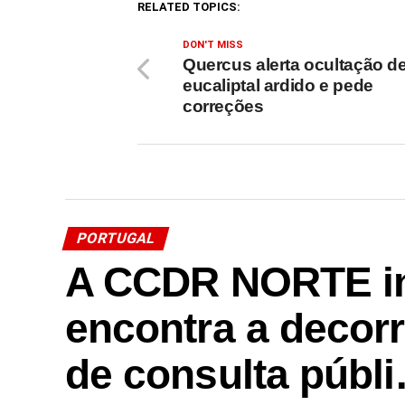
RELATED TOPICS:
DON'T MISS
Quercus alerta ocultação d
eucaliptal ardido e pede
correções
PORTUGAL
A CCDR NORTE in
encontra a decor
de consulta públ