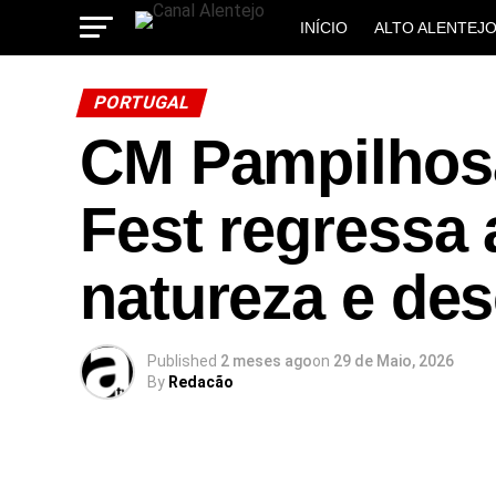
INÍCIO
ALTO ALENTEJ
MUNICÍPIOS
PORTUGAL
CM Pampilhosa
Fest regressa 
natureza e de
Published
2 meses ago
on
29 de Maio, 2026
By
Redacão