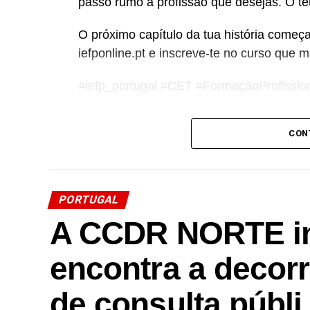
passo rumo à profissão que desejas. O te
O próximo capítulo da tua história começ
iefponline.pt e inscreve-te no curso que 
#iefp_portugal #CET #FormaçãoProfissio
CON
Link no Facebook
Facebook
Mastodon
Email
Share
PORTUGAL
A CCDR NORTE in
encontra a decor
de consulta públ