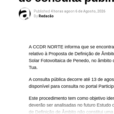
Published
4 horas ago
on
6 de Agosto, 2026
By
Redacão
A CCDR NORTE informa que se encontra a
relativo à Proposta de Definição de Âmbi
Solar Fotovoltaica de Penedo, no âmbito d
Tua.
A consulta pública decorre até 13 de ag
disponível para consulta no portal Particip
Este procedimento tem como objetivo ident
deverão ser analisadas no futuro Estudo 
de Definição de Âmbito não constitui uma 