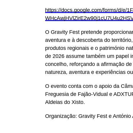
https://docs.google.com/forms/d/e
WHcAwjHVlZirE2w90j1cU7U4u2HSV
O Gravity Fest pretende proporcionar
aventura e à descoberta do territóri
produtos regionais e o património nat
de 2026 assume também um papel imp
concelho, reforçando a afirmação d
natureza, aventura e experiências ou
O evento conta com o apoio da Câma
Freguesia de Fajão-Vidual e ADXTUR
Aldeias do Xisto.
Organização: Gravity Fest e António