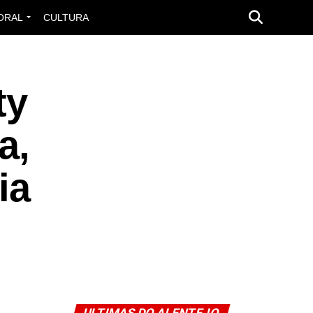
ORAL
CULTURA
ty
a,
ia