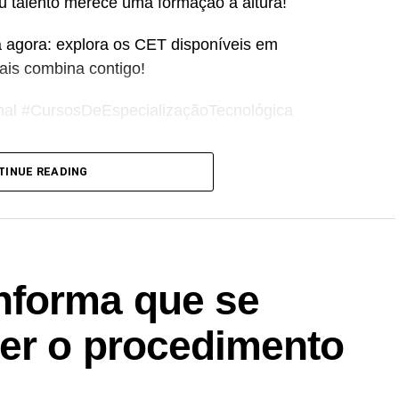
u talento merece uma formação à altura!
a agora: explora os CET disponíveis em
mais combina contigo!
nal #CursosDeEspecializaçãoTecnológica
TINUE READING
forma que se
rer o procedimento
i…