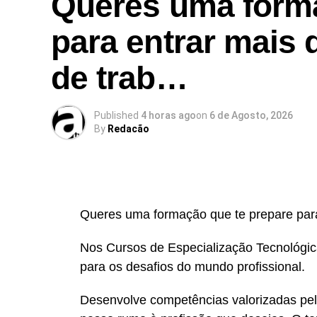
Queres uma forma
para entrar mais
de trab…
Published
4 horas ago
on
6 de Agosto, 2026
By
Redacão
Queres uma formação que te prepare para
Nos Cursos de Especialização Tecnológica
para os desafios do mundo profissional.
Desenvolve competências valorizadas pe