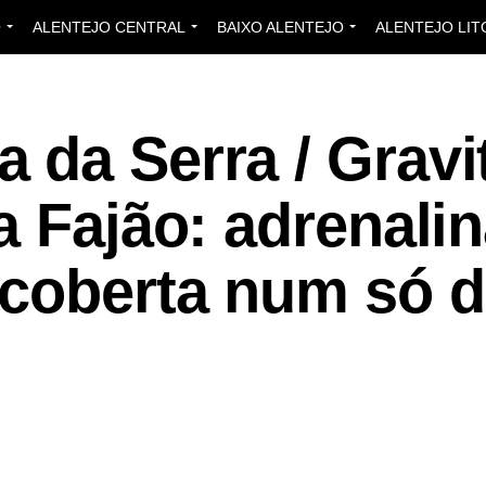
O
ALENTEJO CENTRAL
BAIXO ALENTEJO
ALENTEJO LIT
 da Serra / Gravi
a Fajão: adrenalin
scoberta num só d