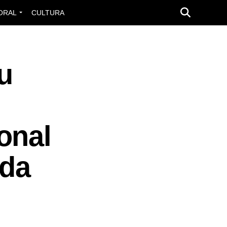
ORAL
CULTURA
u
onal
ada