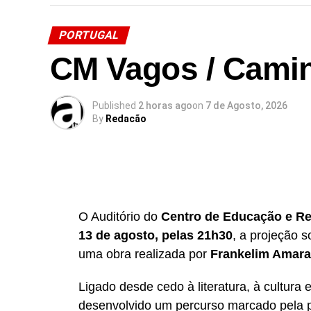
A entrada na FaaVa é gratuita, e será possí
atividades e, acima de tudo, conviver e pa
PORTUGAL
CM Vagos / Cami
Animação, antiguidades, colecionismo, ar
características deste certame.
Published
2 horas ago
on
7 de Agosto, 2026
No dia 9 de agosto… Vamos todos à Faa
By
Redacão
PROGRAMA
09h00
– Abertura da FaaVa
09h30
– Manhãs em Movimento | Pilates Cl
O Auditório do
Centro de Educação e Rec
13 de agosto, pelas 21h30
, a projeção 
10h30
– FaaVas Contadas | Hora do Con
uma obra realizada por
Frankelim Amara
11h00
– Workshop “Marcadores Assustad
Ligado desde cedo à literatura, à cultura 
desenvolvido um percurso marcado pela p