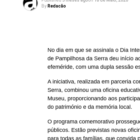
Published
3 meses ago
on
18 de Maio, 2026
By
Redacão
No dia em que se assinala o Dia Int
de Pampilhosa da Serra deu início a
efeméride, com uma dupla sessão es
A iniciativa, realizada em parceria 
Serra, combinou uma oficina educativ
Museu, proporcionando aos participa
do património e da memória local.
O programa comemorativo prossegue a
públicos. Estão previstas novas ofic
para todas as famílias, que convida 