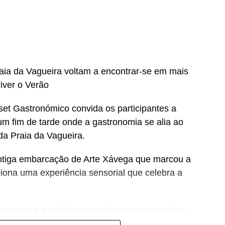
cípio de Vagos
, associando a promoção da
tância social.
aia da Vagueira voltam a encontrar-se em mais
iver o Verão
1 Vagos
et Gastronómico convida os participantes a
um fim de tarde onde a gastronomia se alia ao
ntos
da Praia da Vagueira.
r dos Bombeiros Voluntários de Vagos)
ntiga embarcação de Arte Xávega que marcou a
316
orciona uma experiência sensorial que celebra a
ão e solidariedade, convidando a comunidade a
e o mar, a tradição e os sabores se encontram.