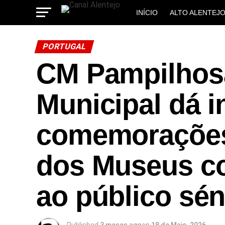
INÍCIO
ALTO ALENTEJ
MUNICÍPIOS
PORTUGAL
CM Pampilhosa
Municipal dá i
comemorações 
dos Museus c
ao público sén