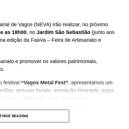
ial de Vagos (NEVA) irão realizar, no próximo
 e as 18h00
, no
Jardim São Sebastião
(junto aos
ma edição da FaaVa – Feira de Artesanato e
sanato e promover os valores patrimoniais,
s.
 festival
“Vagos Metal Fest”
, apresentamos um
ílias: pinturas faciais, animação itinerante, jogos
Conto), a oficina de artes “Marcadores
 Mundo de Nessy, a performance teatral
 & Toca”, seguida de uma oficina de improvisão
TINUE READING