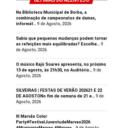
ULTIMAS DO ALENTEJO
Na Biblioteca Municipal de Borba, a
combinação de campeonatos de damas,
informát…
9 de Agosto, 2026
Sabia que pequenas mudanças podem tornar
as refeições mais equilibradas? Escolhe…
9
de Agosto, 2026
O músico Kajó Soares apresenta, no próximo
13 de agosto, às 21h30, no Auditório…
9 de
Agosto, 2026
SILVEIRAS | FESTAS DE VERÃO 202621 E 22
DE AGOSTONo fim de semana de 21 e…
9 de
Agosto, 2026
III Marvão Color
Party#FestivalJuventudeMarvao2026
#MunicipioMarvao #Marvao…
9 de Agosto,