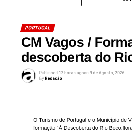
Source link
Facebook
Mastodon
Email
Share
PORTUGAL
CM Vagos / Forma
descoberta do Ri
Published
12 horas ago
on
9 de Agosto, 2026
By
Redacão
O Turismo de Portugal e o Município de 
formação “À Descoberta do Rio Boco:flora