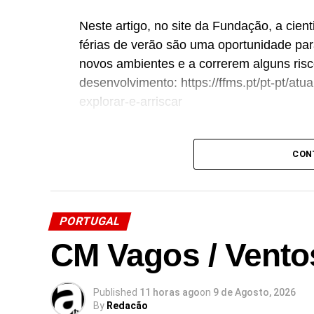
Neste artigo, no site da Fundação, a cien
férias de verão são uma oportunidade para
novos ambientes e a correrem alguns risc
desenvolvimento: https://ffms.pt/pt-pt/at
explorar-e-arriscar
CON
Link no Facebook
Facebook
Mastodon
Email
Share
PORTUGAL
CM Vagos / Vento
Published
11 horas ago
on
9 de Agosto, 2026
By
Redacão