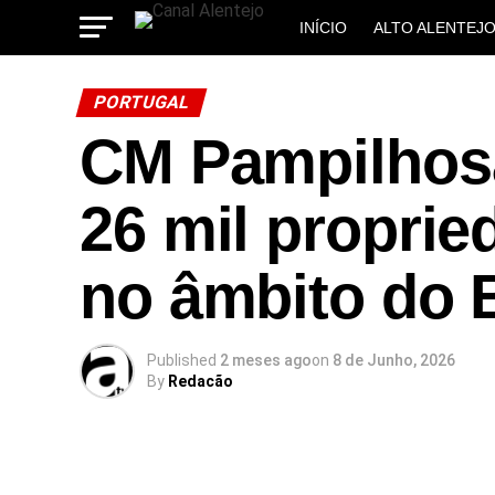
INÍCIO
ALTO ALENTEJ
MUNICÍPIOS
PORTUGAL
CM Pampilhosa
26 mil proprie
no âmbito do 
Published
2 meses ago
on
8 de Junho, 2026
By
Redacão