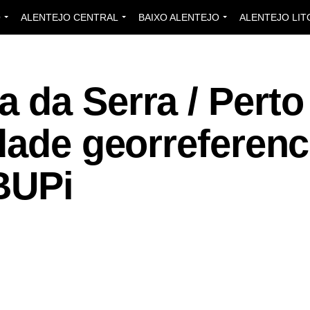
O
ALENTEJO CENTRAL
BAIXO ALENTEJO
ALENTEJO LIT
 da Serra / Perto
dade georreferen
BUPi