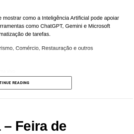
mostrar como a Inteligência Artificial pode apoiar
erramentas como ChatGPT, Gemini e Microsoft
matização de tarefas.
Turismo, Comércio, Restauração e outros
ma vivo
TINUE READING
ora do Rio Boco
o direta no terreno
e água, solo, plantas e animais no ecossistema ribeirinho
 – Feira de