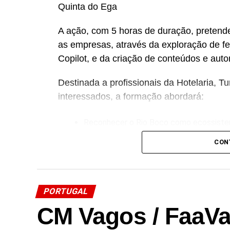
Quinta do Ega
A ação, com 5 horas de duração, pretende 
as empresas, através da exploração de f
Copilot, e da criação de conteúdos e auto
Destinada a profissionais da Hotelaria, 
interessados, a formação abordará:
Reconhecer o Rio Boco como ecossiste
CON
Identificar espécies-chave de fauna e fl
Desenvolver competências de observaçã
PORTUGAL
Compreender as relações ecológicas entr
CM Vagos / FaaVa