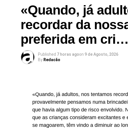
«Quando, já adul
recordar da nossa
preferida em cri
Published
7 horas ago
on
9 de Agosto, 2026
By
Redacão
«Quando, já adultos, nos tentamos record
provavelmente pensamos numa brincadeir
que havia algum tipo de risco envolvido. 
que as crianças consideram excitantes e 
se magoarem, têm vindo a diminuir ao lo