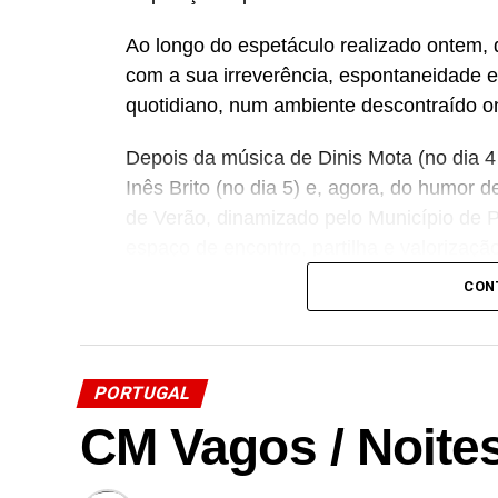
Ao longo do espetáculo realizado ontem, d
com a sua irreverência, espontaneidade e
quotidiano, num ambiente descontraído o
Depois da música de Dinis Mota (no dia 4
Inês Brito (no dia 5) e, agora, do humor 
de Verão, dinamizado pelo Município de 
espaço de encontro, partilha e valorizaçã
e memoráveis a residentes e visitantes.
CON
Mas agosto ainda reserva mais momentos 
regressa com um ciclo de cinema ao ar liv
Pampilhosa da Serra, convidando novamen
PORTUGAL
num ambiente especial. Os filmes estão p
CM Vagos / Noite