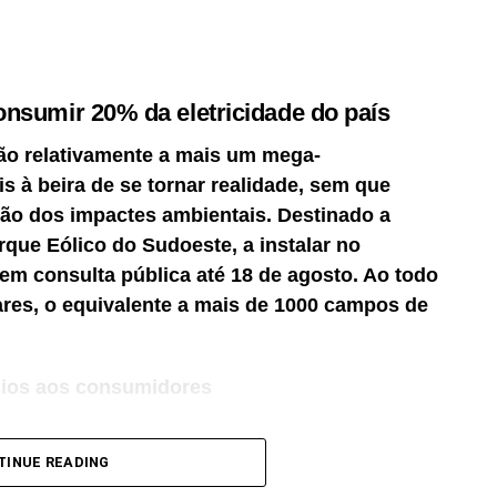
onsumir 20% da eletricidade do país
ão relativamente a mais um mega-
 à beira de se tornar realidade, sem que
ção dos impactes ambientais. Destinado a
rque Eólico do Sudoeste, a instalar no
em consulta pública até 18 de agosto. Ao todo
res, o equivalente a mais de 1000 campos de
fícios aos consumidores
es Sines, Unipessoal Lda., o projeto configura
TINUE READING
mo (UPAC) destinada a alimentar diretamente o