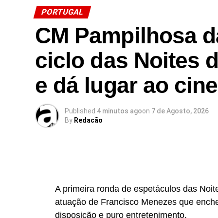
PORTUGAL
CM Pampilhosa da
ciclo das Noites 
e dá lugar ao cine
Published
4 minutos ago
on
7 de Agosto, 2026
By
Redacão
A primeira ronda de espetáculos das Noi
atuação de Francisco Menezes que ench
disposição e puro entretenimento.