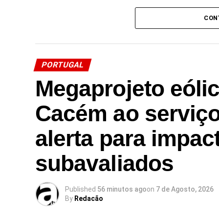
Source link
CON
Facebook
Mastodon
Email
Share
PORTUGAL
Megaprojeto eóli
Cacém ao serviço
alerta para impac
subavaliados
Published
56 minutos ago
on
7 de Agosto, 2026
By
Redacão