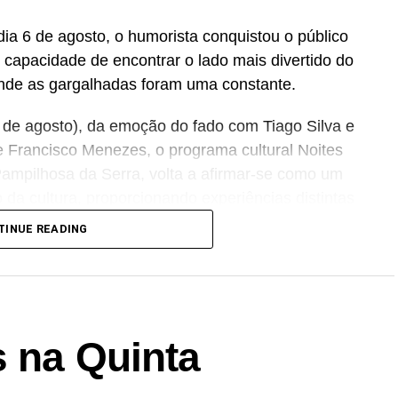
ia 6 de agosto, o humorista conquistou o público
 capacidade de encontrar o lado mais divertido do
nde as gargalhadas foram uma constante.
 de agosto), da emoção do fado com Tiago Silva e
de Francisco Menezes, o programa cultural Noites
Pampilhosa da Serra, volta a afirmar-se como um
o da cultura, proporcionando experiências distintas
TINUE READING
especiais. De 18 a 20 de agosto, o programa
re, no anfiteatro junto à Escola Sede de
te a comunidade a desfrutar das noites de verão
restes a ser anunciados.
s na Quinta