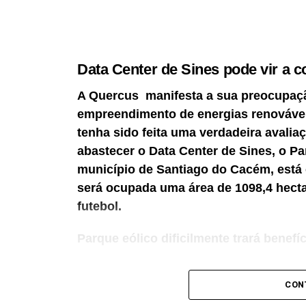
Data Center de Sines pode vir a c
A Quercus manifesta a sua preocupaç
empreendimento de energias renováveis
tenha sido feita uma verdadeira avalia
abastecer o Data Center de Sines, o Pa
município de Santiago do Cacém, está 
será ocupada uma área de 1098,4 hecta
futebol.
Parque eólico dificilmente trará bene
Segundo o promotor, a Hyperion Renewabl
CON
uma Unidade de Produção para Autoconsu