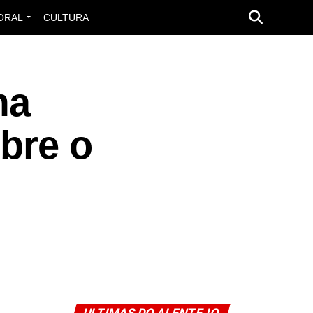
ORAL
CULTURA
ma
bre o