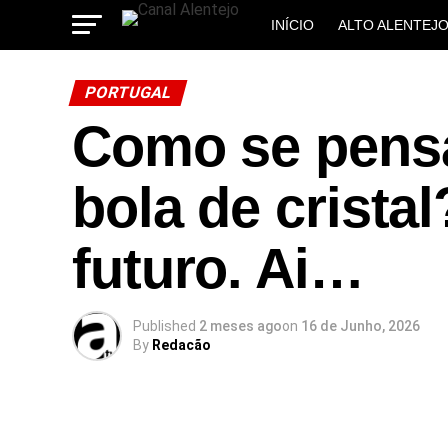
INÍCIO
ALTO ALENTEJ
MUNICÍPIOS
PORTUGAL
Como se pensa
bola de crista
futuro. Ai…
Published
2 meses ago
on
16 de Junho, 2026
By
Redacão