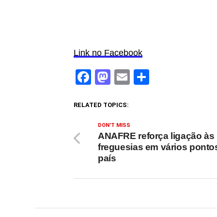
Link no Facebook
Facebook
Mastodon
Email
Share
RELATED TOPICS:
DON'T MISS
ANAFRE reforça ligação às
freguesias em vários ponto
país