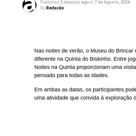
Published
5 minutos ago
on
7 de Agosto, 2026
By
Redacão
Source link
Facebook
Mastodon
Email
Share
Nas noites de verão, o Museu do Brincar 
diferente na Quinta do Biskinho. Entre j
Noites na Quinta proporcionam uma visit
pensado para todas as idades.
Em ambas as datas, os participantes pode
uma atividade que convida à exploração d