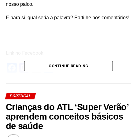
nosso palco.
E para si, qual seria a palavra? Partilhe nos comentários!
Link no Facebook
Facebook
Mastodon
Email
Share
CONTINUE READING
RELATED TOPICS:
UP NEXT
PORTUGAL
Estrada da Horta da Azeda em Alcácer já tem
Crianças do ATL ‘Super Verão’
circulação normalizada após reparação
aprendem conceitos básicos
DON'T MISS
Infantário de Portalegre descobre os saberes
de saúde
tradicionais de Nisa em visita pedagógica