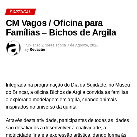
conjunto de ações de conservação e valorização do
PORTUGAL
espaço público, contribuindo, desta forma, para uma
CM Vagos / Oficina para
imagem urbana mais cuidada, moderna e funcional.
Famílias – Bichos de Argila
Published
2 horas ago
on
7 de Agosto, 2026
Source link
By
Redacão
Facebook
Mastodon
Email
Share
Integrada na programação do Dia da Sujidade, no Museu
do Brincar, a oficina Bichos de Argila convida as famílias
a explorar a modelagem em argila, criando animais
inspirados no universo da quinta.
Através desta atividade, participantes de todas as idades
são desafiados a desenvolver a criatividade, a
motricidade fina e a expressão artística, dando forma às