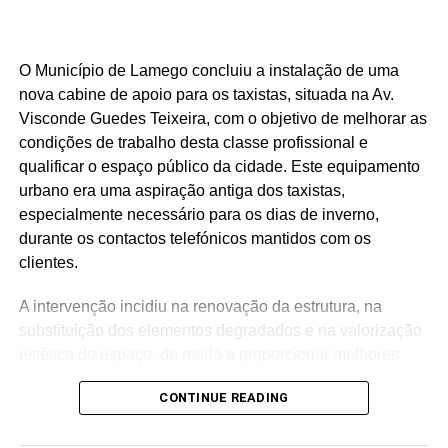
adequada para sujar.
O Município de Lamego concluiu a instalação de uma
Source link
nova cabine de apoio para os taxistas, situada na Av.
Visconde Guedes Teixeira, com o objetivo de melhorar as
Facebook
Mastodon
Email
Share
condições de trabalho desta classe profissional e
qualificar o espaço público da cidade. Este equipamento
urbano era uma aspiração antiga dos taxistas,
especialmente necessário para os dias de inverno,
durante os contactos telefónicos mantidos com os
clientes.
A intervenção incidiu na renovação da estrutura, na
substituição dos elementos degradados e na valorização
estética do espaço, de modo a proporcionar melhores
condições de conforto e funcionalidade para os
CONTINUE READING
utilizadores.
O Município de Lamego continua a desenvolver um vasto