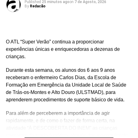
Published
25 minutos ago
on
7 de Agosto, 2026
By
Redacão
O ATL “Super Verão” continua a proporcionar
experiências únicas e enriquecedoras a dezenas de
crianças.
Durante esta semana, os alunos dos 6 aos 9 anos
receberam o enfermeiro Carlos Dias, da Escola de
Formação em Emergência da Unidade Local de Saúde
de Trás-os-Montes e Alto Douro (ULSTMAD), para
aprenderem procedimentos de suporte básico de vida.
Para além de perceberem a importância de agir
rapidamente, e de como o fazer de forma certa, na
atividade “À DESCOBERTA DO INEM” as crianças
passaram da teoria à prática, através dos manequins de