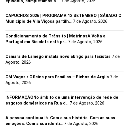
Facebook
Mastodon
Email
Share
episódio, completamos a …
7 de Agosto, 2026
CAPUCHOS 2026 | PROGRAMA 12 SETEMBRO | SÁBADO O
Município de Vila Viçosa partilh…
7 de Agosto, 2026
Condicionamento de Trânsito | Motrinos​A Volta a
Portugal em Bicicleta está pr…
7 de Agosto, 2026
Câmara de Lamego instala novo abrigo para taxistas
7 de
Agosto, 2026
CM Vagos / Oficina para Famílias – Bichos de Argila
7 de
Agosto, 2026
INFORMAÇÃONo âmbito de uma intervenção de rede de
esgotos domésticos na Rua d…
7 de Agosto, 2026
A pessoa continua lá. Com a sua história. Com as suas
emoções. Com a sua identi…
7 de Agosto, 2026