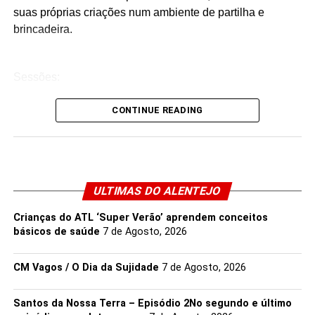
suas próprias criações num ambiente de partilha e
brincadeira.
Sessões:
Informações:
CONTINUE READING
Não é necessária inscrição prévia.
A participação faz-se mediante aquisição do
bilhete normal de entrada no Museu, no próprio dia.
ULTIMAS DO ALENTEJO
Recomenda-se o uso de roupa confortável e
Crianças do ATL ‘Super Verão’ aprendem conceitos
adequada para sujar.
básicos de saúde
7 de Agosto, 2026
CM Vagos / O Dia da Sujidade
7 de Agosto, 2026
Source link
Santos da Nossa Terra – Episódio 2No segundo e último