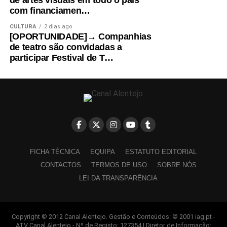
de artes visuais em todo o país
com financiamen…
CULTURA
2 dias ago
[OPORTUNIDADE]→ Companhias
de teatro são convidadas a
participar Festival de T…
FICHA TÉCNICA
EQUIPA
ESTATUTO EDITORIAL
CONTACTOS
TERMOS DE USO
SOBRE NÓS
LEI DA TRANSPARÊNCIA
Copyright © 2012 Canal Alentejo. Gestão e Conteúdos: © 2001 iag.pt -
ATV Canal Alentejo - Nº de Registo: 127354 | Diretor de Informação: