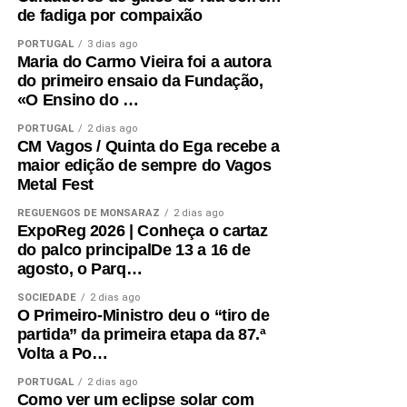
de fadiga por compaixão
PORTUGAL
3 dias ago
Maria do Carmo Vieira foi a autora
do primeiro ensaio da Fundação,
«O Ensino do …
PORTUGAL
2 dias ago
CM Vagos / Quinta do Ega recebe a
maior edição de sempre do Vagos
Metal Fest
REGUENGOS DE MONSARAZ
2 dias ago
ExpoReg 2026 | Conheça o cartaz
do palco principalDe 13 a 16 de
agosto, o Parq…
SOCIEDADE
2 dias ago
O Primeiro-Ministro deu o “tiro de
partida” da primeira etapa da 87.ª
Volta a Po…
PORTUGAL
2 dias ago
Como ver um eclipse solar com