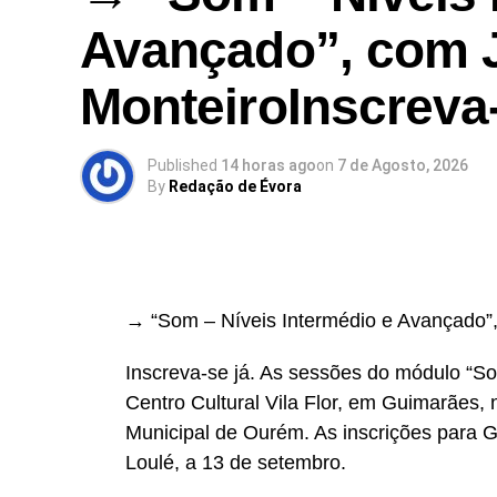
sustentabilidade ambiental como princípio
Avançado”, com 
práticas ecológicas responsáveis com a p
entre arte e ciência com o objetivo de des
MonteiroInscreva
interdisciplinares que utilizem meios, fe
laboratório de investigação científica.
Published
14 horas ago
on
7 de Agosto, 2026
By
Redação de Évora
→ saiba + no nosso website
→ “Som – Níveis Intermédio e Avançado”
Link no Facebook
Facebook
Mastodon
Email
Share
Inscreva-se já. As sessões do módulo “S
Centro Cultural Vila Flor, em Guimarães, 
Municipal de Ourém. As inscrições para 
Loulé, a 13 de setembro.