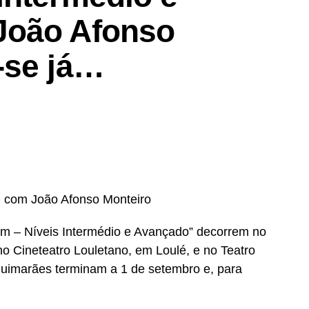
 orientador, contribuindo para a adoção de
João Afonso
articipação dos públicos; promover a colaboração
envolver projetos artísticos colaborativos
-se já…
rramentas, materiais e processos próprios de um
, com João Afonso Monteiro
om – Níveis Intermédio e Avançado” decorrem no
no Cineteatro Louletano, em Loulé, e no Teatro
Guimarães terminam a 1 de setembro e, para