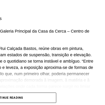
s
Galeria Principal da Casa da Cerca – Centro de
Rui Calçada Bastos, reúne obras em pintura,
oram estados de suspensão, transição e elevação.
nde o quotidiano se torna instável e ambíguo. “Entre
so e leveza, a exposição aproxima-se de formas de
lo que, num primeiro olhar, poderia permanecer
aproximação demorada à imagem, à matéria e à
lações onde cada forma parece surgir no limiar
TINUE READING
orânea integra a Rede Portuguesa de Arte