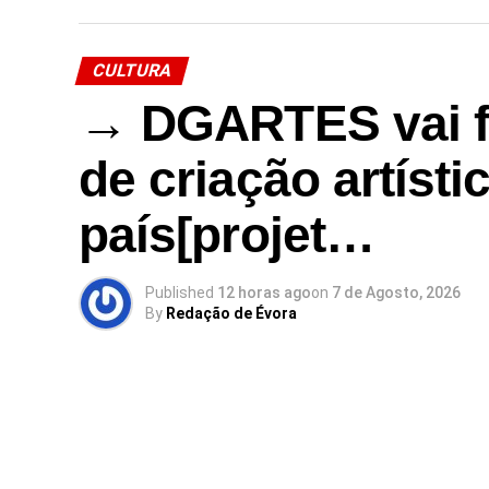
Contemporânea (RPAC)
CULTURA
→ Siga a rede em rpac.pt
→ DGARTES vai fi
de criação artísti
país[projet…
Published
12 horas ago
on
7 de Agosto, 2026
By
Redação de Évora