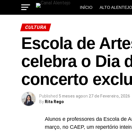
INÍCIO
ALTO ALENTEJ
MUNICÍPIOS
CULTURA
Escola de Arte
celebra o Dia
concerto excl
Published
5 meses ago
on
27 de Fevereiro, 2026
By
Rita Rego
Alunos e professores da Escola de A
março, no CAEP, um repertório intei