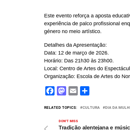
Este evento reforça a aposta educat
experiência de palco profissional en
género no meio artístico.
Detalhes da Apresentação:
Data: 12 de março de 2026.
Horário: Das 21h30 às 23h00.
Local: Centro de Artes do Espectácul
Organização: Escola de Artes do Nor
Facebook
Mastodon
Email
Share
RELATED TOPICS:
CULTURA
DIA DA MULH
DON'T MISS
Tradição alentejana e músi