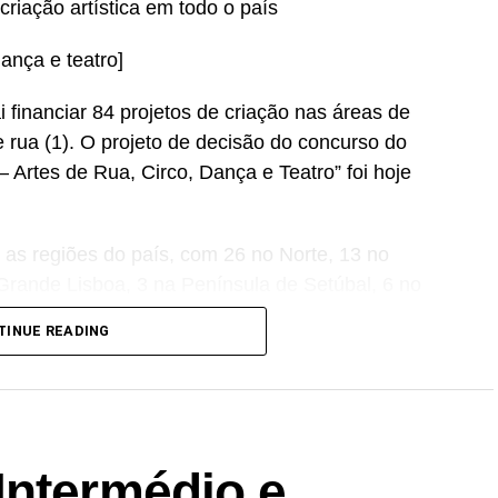
riação artística em todo o país
dança e teatro]
financiar 84 projetos de criação nas áreas de
de rua (1). O projeto de decisão do concurso do
 Artes de Rua, Circo, Dança e Teatro” foi hoje
 as regiões do país, com 26 no Norte, 13 no
 Grande Lisboa, 3 na Península de Setúbal, 6 no
ónoma dos Açores e 1 na Região Autónoma da
TINUE READING
 e noventa mil euros, o concurso tem como
 cultural fomentar a coesão territorial e o
omovendo a inclusão, a criação e a fruição
Intermédio e
e; desenvolver projetos artísticos que integrem a