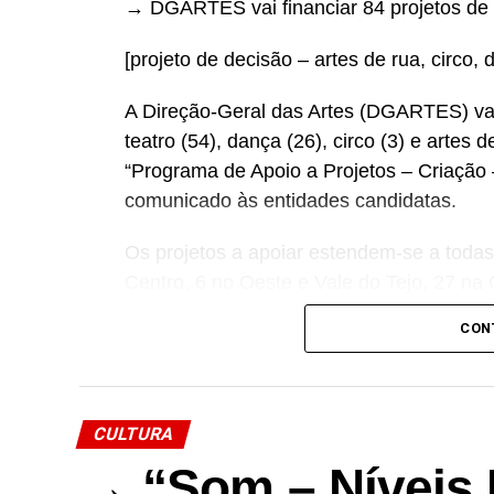
→ DGARTES vai financiar 84 projetos de c
[projeto de decisão – artes de rua, circo, 
A Direção-Geral das Artes (DGARTES) vai 
teatro (54), dança (26), circo (3) e artes 
“Programa de Apoio a Projetos – Criação –
comunicado às entidades candidatas.
Os projetos a apoiar estendem-se a todas
Centro, 6 no Oeste e Vale do Tejo, 27 na
Alentejo, 1 no Algarve, 1 na Região Aut
CON
Madeira.
Com uma dotação financeira de 2 milhões
objetivos estratégicos de interesse público
CULTURA
fortalecimento das comunidades locais, pr
→ “Som – Níveis 
artística em territórios de baixa densidad