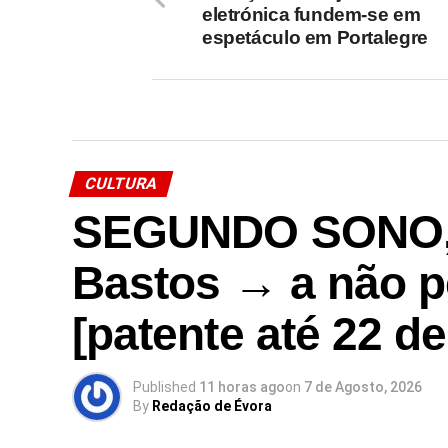
eletrónica fundem-se em
espetáculo em Portalegre
CULTURA
SEGUNDO SONO, 
Bastos → a não p
[patente até 22 d
Published
11 horas ago
on
7 de Agosto, 2026
By
Redação de Évora