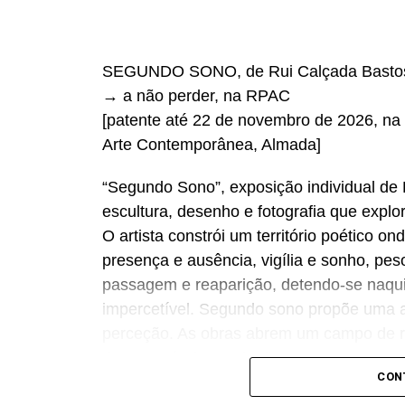
SEGUNDO SONO, de Rui Calçada Basto
→ a não perder, na RPAC
[patente até 22 de novembro de 2026, na 
Arte Contemporânea, Almada]
“Segundo Sono”, exposição individual de 
escultura, desenho e fotografia que expl
O artista constrói um território poético o
presença e ausência, vigília e sonho, pe
passagem e reaparição, detendo-se naqui
impercetível. Segundo sono propõe uma 
perceção. As obras abrem um campo de re
da sua própria revelação”.
CON
Casa da Cerca – Centro de Arte Contemp