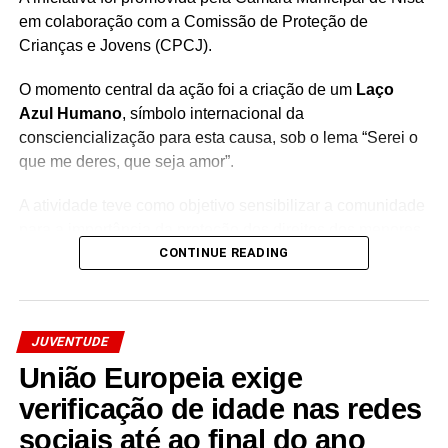
em colaboração com a Comissão de Proteção de
Crianças e Jovens (CPCJ).
O momento central da ação foi a criação de um
Laço
Azul Humano
, símbolo internacional da
consciencialização para esta causa, sob o lema “Serei o
que me deres, que seja amor”.
A atividade teve como objetivo sensibilizar a comunidade
para a importância da proteção dos direitos dos menores
e para a prevenção de comportamentos de risco,
CONTINUE READING
reforçando o compromisso das autoridades e instituições
locais com o bem-estar das crianças e jovens do
concelho.
JUVENTUDE
Facebook
Mastodon
Email
Share
União Europeia exige
verificação de idade nas redes
sociais até ao final do ano