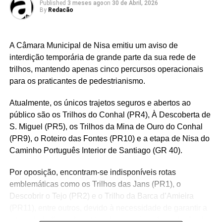
Published
3 meses ago
on
30 de Abril, 2026
By
Redacão
RELATED TOPICS:
CONDUÇÃO
GNR
UP NEXT
Dançar faz bem ao corpo, à mente e ao coração.
A Câmara Municipal de Nisa emitiu um aviso de
E quando dançamos com outras pes…
interdição temporária de grande parte da sua rede de
trilhos, mantendo apenas cinco percursos operacionais
DON'T MISS
União Europeia exige verificação de idade nas
para os praticantes de pedestrianismo.
redes sociais até ao final do ano
Atualmente, os únicos trajetos seguros e abertos ao
público são os Trilhos do Conhal (PR4), À Descoberta de
S. Miguel (PR5), os Trilhos da Mina de Ouro do Conhal
(PR9), o Roteiro das Fontes (PR10) e a etapa de Nisa do
Caminho Português Interior de Santiago (GR 40).
Por oposição, encontram-se indisponíveis rotas
emblemáticas como os Trilhos das Jans (PR1), o
Descobrir o Tejo (PR2) e o Trilho da Barca d’Amieira
(PR11), entre outros, devido à necessidade de garantir a
integridade física dos utilizadores após a degradação de