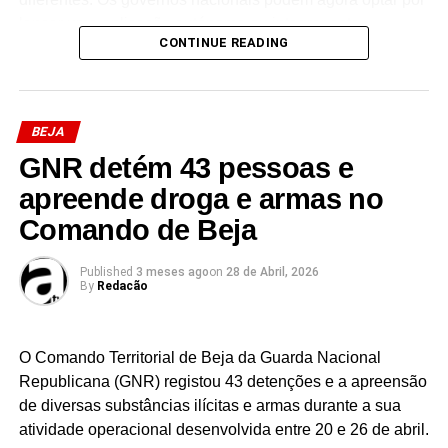
lançar uma aplicação autónoma ou integrar esta
CONTINUE READING
funcionalidade na Carteira de Identidade Digital da UE,
cuja implementação é obrigatória até ao final deste ano.
O objetivo de Bruxelas é que este modelo anónimo se
BEJA
torne um padrão global, assegurando a segurança dos
GNR detém 43 pessoas e
menores no mercado único digital sem comprometer a
privacidade dos cidadãos.
apreende droga e armas no
Comando de Beja
Facebook
Mastodon
Email
Share
Published
3 meses ago
on
28 de Abril, 2026
By
Redacão
O Comando Territorial de Beja da Guarda Nacional
Republicana (GNR) registou 43 detenções e a apreensão
de diversas substâncias ilícitas e armas durante a sua
atividade operacional desenvolvida entre 20 e 26 de abril.