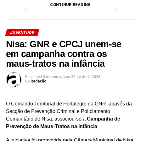
CONTINUE READING
infraestruturas causada pelas condições climatéricas
recentes.
Facebook
Mastodon
Email
Share
JUVENTUDE
Nisa: GNR e CPCJ unem-se
em campanha contra os
maus-tratos na infância
Published
3 meses ago
on
29 de Abril, 2026
By
Redacão
O Comando Territorial de Portalegre da GNR, através da
Secção de Prevenção Criminal e Policiamento
Comunitário de Nisa, associou-se à
Campanha de
Prevenção de Maus-Tratos na Infância
.
A iniciativa foi promovida pela Câmara Municipal de Nisa