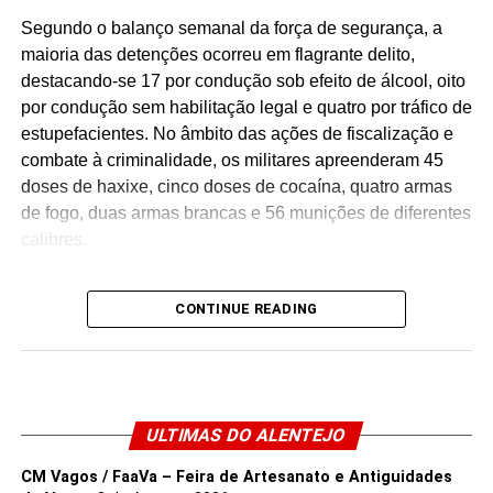
Segundo o balanço semanal da força de segurança, a
maioria das detenções ocorreu em flagrante delito,
destacando-se 17 por condução sob efeito de álcool, oito
por condução sem habilitação legal e quatro por tráfico de
estupefacientes. No âmbito das ações de fiscalização e
combate à criminalidade, os militares apreenderam 45
doses de haxixe, cinco doses de cocaína, quatro armas
de fogo, duas armas brancas e 56 munições de diferentes
calibres.
A atividade operacional estendeu-se também à
CONTINUE READING
segurança rodoviária, com a fiscalização de 485
infrações, sendo o excesso de velocidade a falha mais
comum (148 casos). Durante o mesmo período, a GNR
registou 37 acidentes de viação nas estradas do distrito,
que resultaram em 11 feridos leves.
ULTIMAS DO ALENTEJO
Facebook
Mastodon
Email
Share
CM Vagos / FaaVa – Feira de Artesanato e Antiguidades