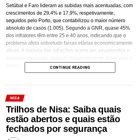
Setúbal e Faro lideram as subidas mais acentuadas, com
crescimentos de 29,4% e 17,9%, respetivamente,
seguidos pelo Porto, que contabilizou o maior número
absoluto de casos (1.005). Segundo a GNR, quase 45%
dos infratores têm entre 25 e 40 anos, indicando que o
problema afeta sobretudo faixas etárias economicamente
ativas. A maioria das infrações ocorre em arruamentos e
estradas nacionais, estando frequentemente associada a
outros comportamentos de risco e acidentes.
CONTINUE READING
A força de segurança alerta que conduzir sem habilitação
legal é um crime punível por lei, abrangendo tanto quem
nunca obteve o título como condutores que deixaram
NISA
expirar a validade da carta há mais de 10 anos. No
Trilhos de Nisa: Saiba quais
corrente ano, entre janeiro e 22 de abril, já foram
contabilizados 2.373 crimes desta natureza.
estão abertos e quais estão
fechados por segurança
Facebook
Mastodon
Email
Share