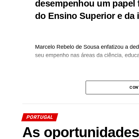
desempenhou um papel 
do Ensino Superior e da 
Marcelo Rebelo de Sousa enfatizou a dedi
seu empenho nas áreas da ciência, educa
Francisco Carvalho Guerra,
Professor C
CON
(FFUP) e antigo Vice-Reitor da Universid
anos de idade.
Nascido em Braga, em 1932, Francisco C
PORTUGAL
doutorou-se em Bioquímica (1964)
na FFU
As oportunidades
Começava aí
um percurso de quatro déc