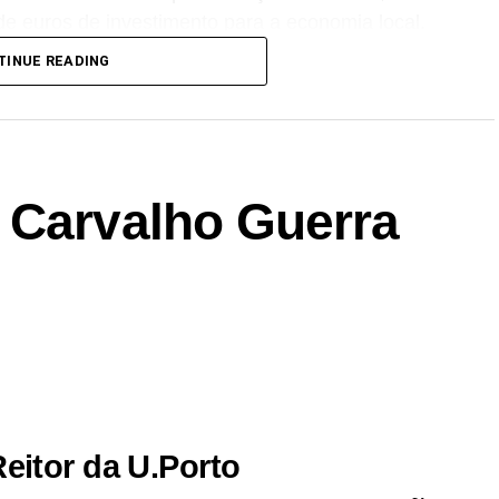
de euros de investimento para a economia local.
TINUE READING
ation Challenges decorrem até ao dia 16 de
a as grandes oportunidades do mundo rural.
 Carvalho Guerra
Reitor da U.Porto