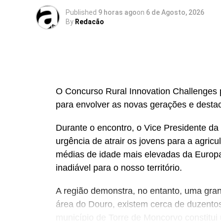
Published
9 horas ago
on
6 de Agosto, 2026
By
Redacão
O Concurso Rural Innovation Challenges 
para envolver as novas gerações e destaca
Durante o encontro, o Vice Presidente 
urgência de atrair os jovens para a agricu
médias de idade mais elevadas da Europa
inadiável para o nosso território.
A região demonstra, no entanto, uma gran
área do Douro, existem cerca de duzentos
município de Torre de Moncorvo constitui