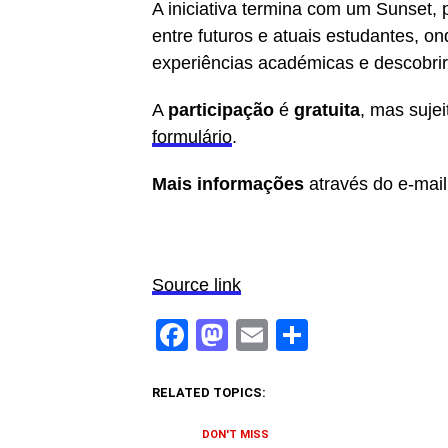
A iniciativa termina com um Sunset,
entre futuros e atuais estudantes, o
experiências académicas e descobri
A
participação
é
gratuita
, mas suje
formulário
.
Mais informações
através do e-mai
Source link
Facebook
Mastodon
Email
Share
RELATED TOPICS:
DON'T MISS