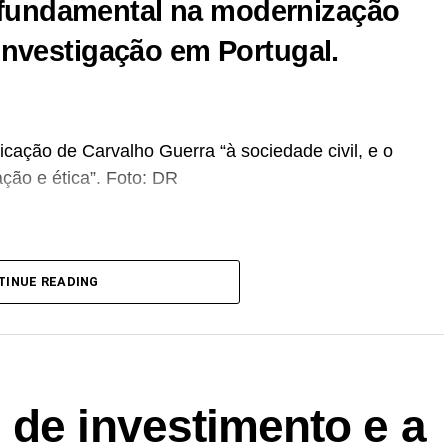
fundamental na modernização
investigação em Portugal.
cação de Carvalho Guerra “à sociedade civil, e o
ção e ética”.
Foto: DR
atedrático Jubilado da Faculdade de Farmácia
TINUE READING
ade do Porto,
faleceu, esta quinta-feira, aos 94
arvalho Guerra
licenciou-se em
Farmácia (1956) e
P, onde iniciou a careira docente em 1960.
 de investimento e a
adas, no qual se afirmou como um
dos grandes