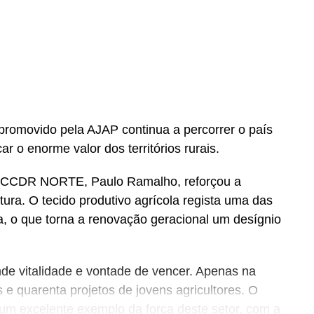
promovido pela AJAP continua a percorrer o país
r o enorme valor dos territórios rurais.
da CCDR NORTE, Paulo Ramalho, reforçou a
ltura. O tecido produtivo agrícola regista uma das
, o que torna a renovação geracional um desígnio
de vitalidade e vontade de vencer. Apenas na
 e quarenta projetos de jovens agricultores. O
 um excelente exemplo da força deste setor, com a