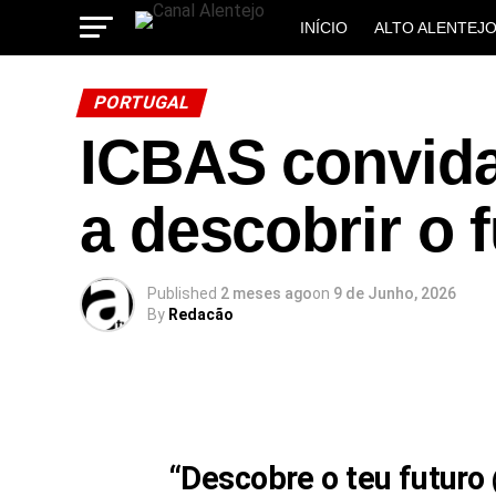
INÍCIO
ALTO ALENTEJ
MUNICÍPIOS
PORTUGAL
ICBAS convida
a descobrir o 
Published
2 meses ago
on
9 de Junho, 2026
By
Redacão
“Descobre o teu futuro