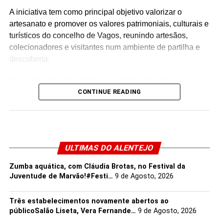
A iniciativa tem como principal objetivo valorizar o
Consultar outras formações
artesanato e promover os valores patrimoniais, culturais e
turísticos do concelho de Vagos, reunindo artesãos,
colecionadores e visitantes num ambiente de partilha e
descoberta.
Source link
Nesta edição, com enfoque na temática do Dia da
Facebook
Mastodon
Email
Share
Criança, apresentamos um programa multidisciplinar para
CONTINUE READING
todas as famílias: “FaaVas Contadas” (Hora do Conto), a
oficina de artes “FaaVaZoológico”, a performance teatral
“É Hora de Brincar!” e ainda um momento musical no
Palco FaaVa com “Canções d´Encantar”.
ULTIMAS DO ALENTEJO
Não irão faltar as pinturas faciais, insufláveis, animação
Zumba aquática, com Cláudia Brotas, no Festival da
itinerante, jogos tradicionais, jogo de xadrez gigante,
Juventude de Marvão!#Festi…
9 de Agosto, 2026
jogos de tabuleiro e, ainda, pipocas, algodão doce e
bolacha americana.
Três estabelecimentos novamente abertos ao
públicoSalão Liseta, Vera Fernande…
9 de Agosto, 2026
Para além do programa de animação, será possível