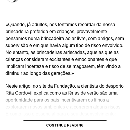
reforçou a importância da adoção de práticas circulares e
sustentáveis no desenvolvimento futuro do setor da
aquacultura.
«Quando, já adultos, nos tentamos recordar da nossa
brincadeira preferida em crianças, provavelmente
pensamos numa brincadeira ao ar livre, com amigos, sem
supervisão e em que havia algum tipo de risco envolvido.
Source link
No entanto, as brincadeiras arriscadas, aquelas que as
Facebook
Mastodon
Email
Share
crianças consideram excitantes e emocionantes e que
implicam incerteza e risco de se magoarem, têm vindo a
diminuir ao longo das gerações.»
RELATED TOPICS:
Neste artigo, no site da Fundação, a cientista do desporto
UP NEXT
CIIMAR assina manifesto para proteger florestas
Rita Cordovil explica como as férias de verão são uma
marinhas portuguesas
oportunidade para os pais incentivarem os filhos a
explorarem novos ambientes e a correrem alguns riscos.
DON'T MISS
Raquel Felgueiras recebe Prémio Ateneu
E como isso é essencial para o seu desenvolvimento:
Comercial do Porto
https://ffms.pt/pt-pt/atualmentes/criancas-devem-
CONTINUE READING
aproveitar-o-verao-para-explorar-e-arriscar