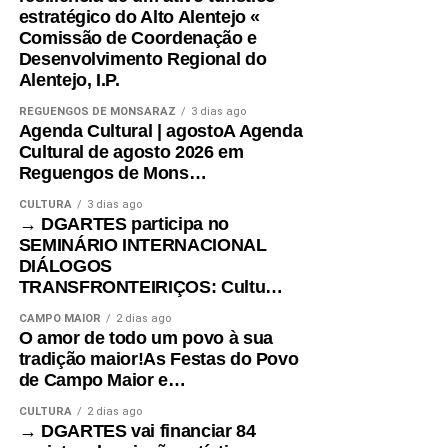
estratégico do Alto Alentejo «
Jogos Tradicionais
Comissão de Coordenação e
Desenvolvimento Regional do
Alentejo, I.P.
Jogo de Xadrez Gigante
REGUENGOS DE MONSARAZ
3 dias ago
Jogos de Tabuleiro
Agenda Cultural | agostoA Agenda
Cultural de agosto 2026 em
Pinturas Faciais
Reguengos de Mons…
CULTURA
3 dias ago
→ DGARTES participa no
SEMINÁRIO INTERNACIONAL
DIÁLOGOS
TRANSFRONTEIRIÇOS: Cultu…
CAMPO MAIOR
2 dias ago
O amor de todo um povo à sua
Source link
tradição maior!As Festas do Povo
de Campo Maior e…
Facebook
Mastodon
Email
Share
CULTURA
2 dias ago
→ DGARTES vai financiar 84