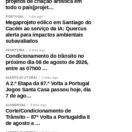
projetos de criação artística em
todo o país[projet…
PORTUGAL
1 dia ago
Megaprojeto eólico em Santiago do
Cacém ao serviço da IA: Quercus
alerta para impactos ambientais
subavaliados
FRONTEIRA
2 dias ago
Condicionamento do trânsito no
próximo dia 08 de agosto de 2026,
entre as 07h00 …
ALENTEJO LITORAL
2 dias ago
A 2.ª Etapa da 87.ª Volta a Portugal
Jogos Santa Casa passou hoje, dia
7 de ago…
ALANDROAL
3 dias ago
Corte/Condicionamento de
Trânsito – 87ª Volta a Portugaldia 8
de agosto a …