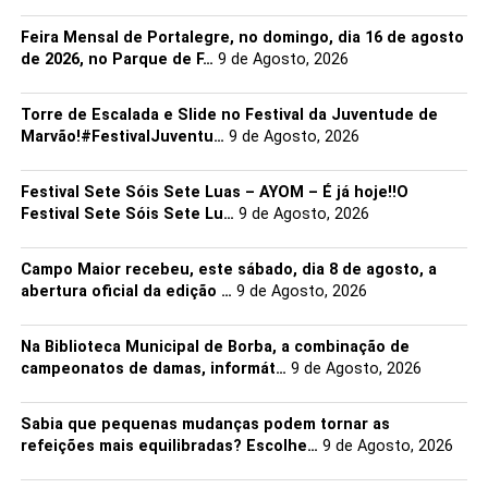
visitar os expositores habituais de artesanato,
Feira Mensal de Portalegre, no domingo, dia 16 de agosto
antiguidades e colecionismo, reforçando a identidade
de 2026, no Parque de F…
9 de Agosto, 2026
deste certame enquanto espaço de promoção de artes e
ofícios.
Torre de Escalada e Slide no Festival da Juventude de
Marvão!#FestivalJuventu…
9 de Agosto, 2026
Mais do que um evento, a FaaVa afirma-se como um
ponto de encontro da comunidade, onde tradição,
Festival Sete Sóis Sete Luas – AYOM – É já hoje!!O
criatividade e convívio se cruzam.
Festival Sete Sóis Sete Lu…
9 de Agosto, 2026
No dia 7…. Vamos todos à FaaVa!
Campo Maior recebeu, este sábado, dia 8 de agosto, a
abertura oficial da edição …
9 de Agosto, 2026
Esperamos por si!
Na Biblioteca Municipal de Borba, a combinação de
campeonatos de damas, informát…
9 de Agosto, 2026
PROGRAMA
Sabia que pequenas mudanças podem tornar as
09h00
– Abertura da FaaVa
refeições mais equilibradas? Escolhe…
9 de Agosto, 2026