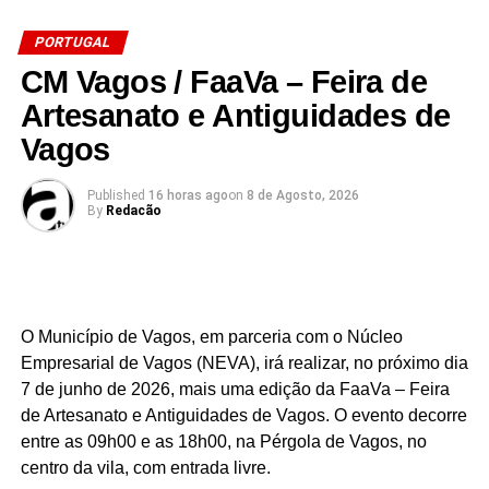
Identificar espécies-chave de fauna e flora do Rio
PORTUGAL
Boco
CM Vagos / FaaVa – Feira de
Artesanato e Antiguidades de
Desenvolver competências de observação direta
Vagos
no terreno
Published
16 horas ago
on
8 de Agosto, 2026
Compreender as relações ecológicas entre água,
By
Redacão
solo, plantas e animais no ecossistema ribeirinho
Reconhecer ameaças e pressões ambientais locais
(poluição, espécies invasoras, alterações humanas)
O Município de Vagos, em parceria com o Núcleo
Empresarial de Vagos (NEVA), irá realizar, no próximo dia
Promover atitudes de valorização e proteção do
7 de junho de 2026, mais uma edição da FaaVa – Feira
rio enquanto recurso natural e produto turístico
de Artesanato e Antiguidades de Vagos. O evento decorre
entre as 09h00 e as 18h00, na Pérgola de Vagos, no
Os participantes terão direito a certificado, mediante
centro da vila, com entrada livre.
presença mínima de 90%.