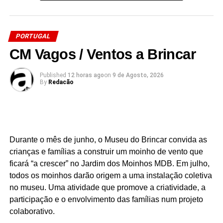
PORTUGAL
Link no Facebook
CM Vagos / Ventos a Brincar
Facebook
Mastodon
Email
Share
Published
12 horas ago
on
9 de Agosto, 2026
By
Redacão
Durante o mês de junho, o Museu do Brincar convida as
crianças e famílias a construir um moinho de vento que
ficará “a crescer” no Jardim dos Moinhos MDB. Em julho,
todos os moinhos darão origem a uma instalação coletiva
no museu. Uma atividade que promove a criatividade, a
participação e o envolvimento das famílias num projeto
colaborativo.