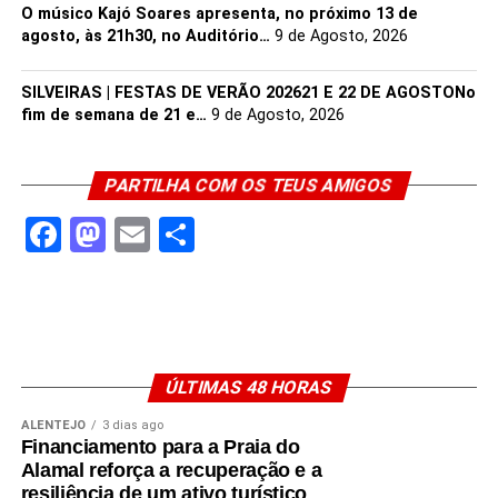
10h30
– FaaVas Contadas | Hora do Conto
O músico Kajó Soares apresenta, no próximo 13 de
agosto, às 21h30, no Auditório…
9 de Agosto, 2026
11h00
– FaaVaZoológico | Oficina de Artes
SILVEIRAS | FESTAS DE VERÃO 202621 E 22 DE AGOSTONo
12h00
– É Hora de Brincar! | Performance Teatral
fim de semana de 21 e…
9 de Agosto, 2026
15h00
– FaaVaZoológico | Oficina de Artes
PARTILHA COM OS TEUS AMIGOS
16h00
– É Hora de Brincar! | Performance Teatral
Facebook
Mastodon
Email
Share
17h00
– Canções d´Encantar | Palco FaaVa
18h00
– Encerramento da FaaVa
ÚLTIMAS 48 HORAS
Durante todo o dia:
ALENTEJO
3 dias ago
Animação de Rua
Financiamento para a Praia do
Alamal reforça a recuperação e a
Insufláveis
resiliência de um ativo turístico