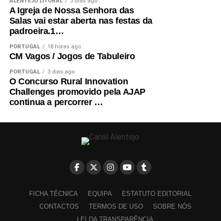
ALENTEJO LITORAL
3 dias ago
A Igreja de Nossa Senhora das
Salas vai estar aberta nas festas da
padroeira.1…
PORTUGAL
18 horas ago
CM Vagos / Jogos de Tabuleiro
PORTUGAL
3 dias ago
O Concurso Rural Innovation
Challenges promovido pela AJAP
continua a percorrer …
FICHA TÉCNICA
EQUIPA
ESTATUTO EDITORIAL
CONTACTOS
TERMOS DE USO
SOBRE NÓS
LEI DA TRANSPARÊNCIA