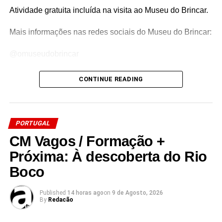
Atividade gratuita incluída na visita ao Museu do Brincar.
Mais informações nas redes sociais do Museu do Brincar:
@omuseudobrincar
CONTINUE READING
Source link
Facebook
Mastodon
Email
Share
PORTUGAL
CM Vagos / Formação +
Próxima: À descoberta do Rio
Boco
Published
14 horas ago
on
9 de Agosto, 2026
By
Redacão