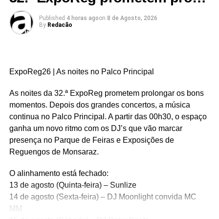
Published
4 horas ago
on
8 de Agosto, 2026
Mas este projeto é muito mais do que habitação.
By
Redacão
É requalificação urbana.
É coesão territorial.
É política pública assertiva.
É criar condições reais para fixar jovens, atrair famílias,
ExpoReg26 | As noites no Palco Principal
responder às dificuldades de acesso à habitação e
devolver utilidade social a espaços esquecidos da
As noites da 32.ª ExpoReg prometem prolongar os bons
cidade.
momentos. Depois dos grandes concertos, a música
continua no Palco Principal. A partir das 00h30, o espaço
E é também um projeto com memória.
ganha um novo ritmo com os DJ’s que vão marcar
presença no Parque de Feiras e Exposições de
Porque a antiga Metalúrgica Marcão & Irmão não é
Reguengos de Monsaraz.
apenas um edifício. É parte da história económica e
humana de Reguengos de Monsaraz. Foi ali que
O alinhamento está fechado:
centenas de reguenguenses trabalharam, ganharam a
13 de agosto (Quinta-feira) – Sunlize
vida e ajudaram a construir o nosso concelho. Recuperar
14 de agosto (Sexta-feira) – DJ Moonlight convida MC
este espaço é também honrar essa memória coletiva e
MM
dar-lhe uma nova dignidade.