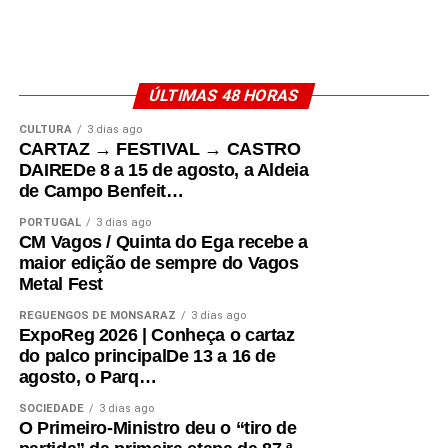
ÚLTIMAS 48 HORAS
CULTURA
3 dias ago
CARTAZ → FESTIVAL → CASTRO
DAIREDe 8 a 15 de agosto, a Aldeia
de Campo Benfeit…
PORTUGAL
3 dias ago
CM Vagos / Quinta do Ega recebe a
maior edição de sempre do Vagos
Metal Fest
REGUENGOS DE MONSARAZ
3 dias ago
ExpoReg 2026 | Conheça o cartaz
do palco principalDe 13 a 16 de
agosto, o Parq…
SOCIEDADE
3 dias ago
O Primeiro-Ministro deu o “tiro de