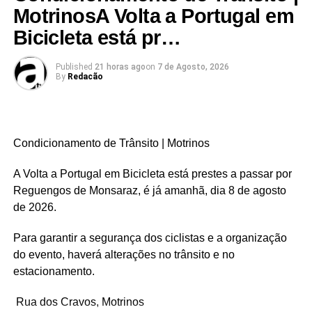
junto ao altar de Santo António. Segue-se a Eucaristia,
Motrinos​A Volta a Portugal em
celebrada ao ar livre, na escadaria da Igreja Matriz, num
Bicicleta está pr…
ambiente de profunda fé, comunhão e identidade.
Published
21 horas ago
on
7 de Agosto, 2026
Mais do que uma festa religiosa, esta é uma celebração
By
Redacão
da união entre as aldeias, da preservação das tradições e
da força de uma comunidade que continua a escrever a
sua história através da devoção aos seus santos
padroeiros.
Condicionamento de Trânsito | Motrinos
​A Volta a Portugal em Bicicleta está prestes a passar por
Reguengos de Monsaraz, é já amanhã, dia 8 de agosto
de 2026.
Link no Facebook
​Para garantir a segurança dos ciclistas e a organização
Facebook
Mastodon
Email
Share
do evento, haverá alterações no trânsito e no
estacionamento.
​ Rua dos Cravos, Motrinos