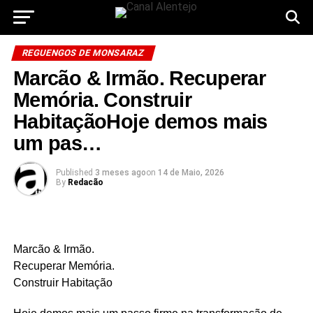
REGUENGOS DE MONSARAZ
Marcão & Irmão. Recuperar
Memória. Construir
HabitaçãoHoje demos mais
um pas…
Published
3 meses ago
on
14 de Maio, 2026
By
Redacão
Marcão & Irmão.
Recuperar Memória.
Construir Habitação