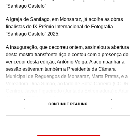
“Santiago Castelo”
A Igreja de Santiago, em Monsaraz, já acolhe as obras
finalistas do IX Prémio Internacional de Fotografia
“Santiago Castelo” 2025.
A inauguração, que decorreu ontem, assinalou a abertura
desta mostra transfronteiriça e contou com a presença do
vencedor desta edição, António Veiga. A acompanhar a
sessão estiveram também a Presidente da Câmara
Municipal de Reguengos de Monsaraz, Marta Prates, e a
Vereadora Dina Simão, ao lado de Sofia Carreira (CCDR
Centro), Javier Figueiredo (Junta da Extremadura) e Artur
Alves (CCDR Alentejo).
CONTINUE READING
Igreja de Santiago, Monsaraz
6 de agosto a 13 de setembro de 2026
09h30 – 12h30 e 14h00 – 17h30