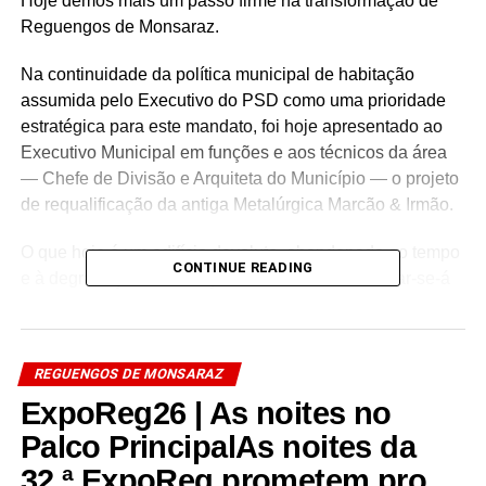
Hoje demos mais um passo firme na transformação de
Reguengos de Monsaraz.
Na continuidade da política municipal de habitação
assumida pelo Executivo do PSD como uma prioridade
estratégica para este mandato, foi hoje apresentado ao
Executivo Municipal em funções e aos técnicos da área
— Chefe de Divisão e Arquiteta do Município — o projeto
de requalificação da antiga Metalúrgica Marcão & Irmão.
O que hoje é um edifício devoluto, abandonado ao tempo
CONTINUE READING
e à degradação, no coração da cidade, transformar-se-á
num novo espaço de vida, modernidade e futuro para
Reguengos de Monsaraz.
REGUENGOS DE MONSARAZ
Estamos a falar de dezenas de apartamentos de
diferentes tipologias, com construção a custos
ExpoReg26 | As noites no
controlados, complementados por mais de 80 lugares de
Palco PrincipalAs noites da
estacionamento, numa intervenção profundamente
32.ª ExpoReg prometem pro…
estruturante para o centro urbano.