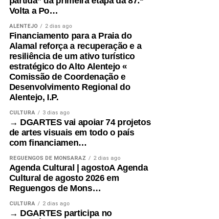
partida” da primeira etapa da 87.ª
Volta a Po…
ALENTEJO
2 dias ago
Financiamento para a Praia do
Alamal reforça a recuperação e a
resiliência de um ativo turístico
estratégico do Alto Alentejo «
Comissão de Coordenação e
Desenvolvimento Regional do
Alentejo, I.P.
CULTURA
3 dias ago
→ DGARTES vai apoiar 74 projetos
de artes visuais em todo o país
com financiamen…
REGUENGOS DE MONSARAZ
2 dias ago
Agenda Cultural | agostoA Agenda
Cultural de agosto 2026 em
Reguengos de Mons…
CULTURA
2 dias ago
→ DGARTES participa no