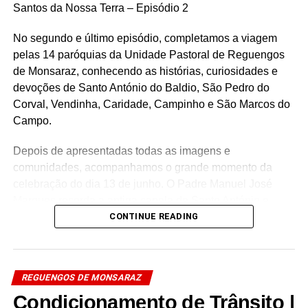
Santos da Nossa Terra – Episódio 2
No segundo e último episódio, completamos a viagem
pelas 14 paróquias da Unidade Pastoral de Reguengos
de Monsaraz, conhecendo as histórias, curiosidades e
devoções de Santo António do Baldio, São Pedro do
Link no Facebook
Corval, Vendinha, Caridade, Campinho e São Marcos do
Campo.
Facebook
Mastodon
Email
Share
Depois de apresentadas todas as imagens e
comunidades, acompanhamos o grande momento da
RELATED TOPICS:
celebração do dia 13 de junho. O Padre Manuel José
UP NEXT
Marques recorda a antiga capela de Santo António e
Aviso | Condicionamento de trânsito em
explica o significado desta cerimónia que, ano após ano,
CONTINUE READING
Reguengos de Monsaraz para a Light RunH…
reúne toda a comunidade.
DON'T MISS
Roçamento de vias | 14 a 19 de maioPara que o
Um a um, os santos chegam à Praça da Liberdade, são
município possa efetuar os traba…
REGUENGOS DE MONSARAZ
recebidos com um poema dedicado a cada padroeiro, da
autoria do poeta Manuel Sérgio, e ocupam o seu lugar
Condicionamento de Trânsito |