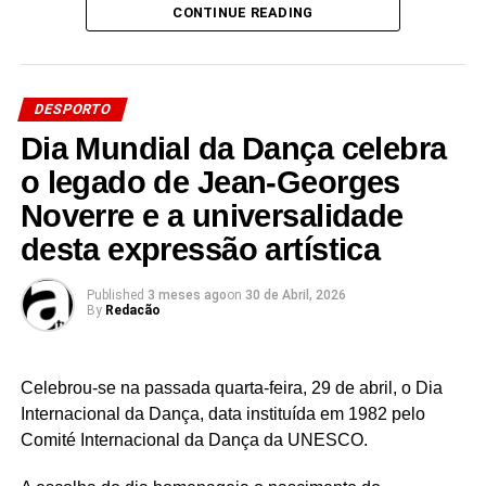
CONTINUE READING
inscrição prévia.
que andam bem não
Facebook
Mastodon
Email
Share
têm medo de nada,”
confessa, “só depois é
DESPORTO
que percebem que há
Dia Mundial da Dança celebra
riscos.”
o legado de Jean-Georges
Noverre e a universalidade
Essa ausência do medo, aliada a uma competitividade
desta expressão artística
inata (que também se estende à escola e a outros
desportos que gosta de praticar nos tempos livres),
Published
3 meses ago
on
30 de Abril, 2026
By
Redacão
transformou-o rapidamente num valor seguro do
panorama nacional.
Celebrou-se na passada quarta-feira, 29 de abril, o Dia
Internacional da Dança, data instituída em 1982 pelo
Comité Internacional da Dança da UNESCO.