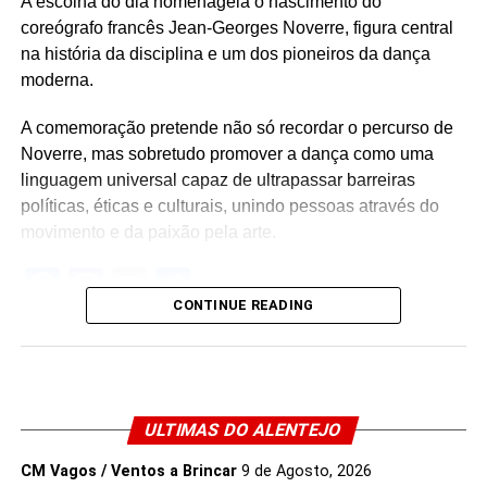
A escolha do dia homenageia o nascimento do
coreógrafo francês Jean-Georges Noverre, figura central
na história da disciplina e um dos pioneiros da dança
moderna.
A comemoração pretende não só recordar o percurso de
Noverre, mas sobretudo promover a dança como uma
linguagem universal capaz de ultrapassar barreiras
políticas, éticas e culturais, unindo pessoas através do
Vicente na pista. Foto: Filipe Cairrão
movimento e da paixão pela arte.
Facebook
Mastodon
Email
Share
CONTINUE READING
ULTIMAS DO ALENTEJO
CM Vagos / Ventos a Brincar
9 de Agosto, 2026