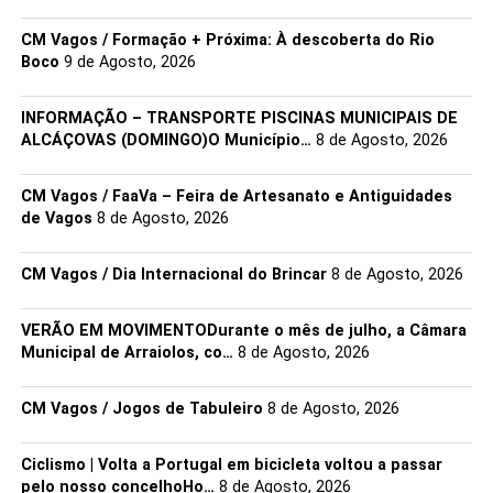
CM Vagos / Formação + Próxima: À descoberta do Rio
Vicente Capela. Foto: Filipe Cairrão
Boco
9 de Agosto, 2026
INFORMAÇÃO – TRANSPORTE PISCINAS MUNICIPAIS DE
ALCÁÇOVAS (DOMINGO)O Município…
8 de Agosto, 2026
CM Vagos / FaaVa – Feira de Artesanato e Antiguidades
de Vagos
8 de Agosto, 2026
CM Vagos / Dia Internacional do Brincar
8 de Agosto, 2026
VERÃO EM MOVIMENTODurante o mês de julho, a Câmara
Municipal de Arraiolos, co…
8 de Agosto, 2026
Vicente na pista. Foto: Filipe Cairrão
CM Vagos / Jogos de Tabuleiro
8 de Agosto, 2026
O ponto azul de Beja
Ciclismo | Volta a Portugal em bicicleta voltou a passar
O
pelo nosso concelhoHo…
8 de Agosto, 2026