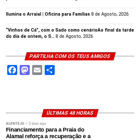
Ilumina o Arraial | Oficina para Famílias
8 de Agosto, 2026
“Vinhos de Cá”, com o Sado como cenárioAo final da tarde
do dia de ontem, o S…
8 de Agosto, 2026
PARTILHA COM OS TEUS AMIGOS
Facebook
Mastodon
Email
Share
Capacete de Vicente (2026). Foto: Filipe Cairrão
capacete de um piloto reflete grande parte da sua
identidade; é a única barreira visual entre o homem e a
máquina, e os de Vicente carregam histórias de devoção
ao desporto e a grandes figuras do automobilismo.
ÚLTIMAS 48 HORAS
ALENTEJO
2 dias ago
Desenhado por Rodrigo Batalha, o grafismo azul e
Financiamento para a Praia do
branco que o acompanha desde os primeiros quilómetros
Alamal reforça a recuperação e a