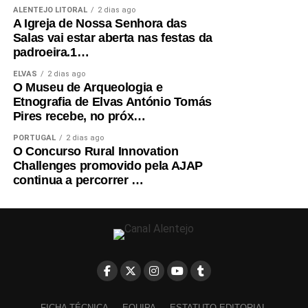
os clichés da força física ou do desgaste do calor. Para
ALENTEJO LITORAL
2 dias ago
ele, o verdadeiro desafio reside na mente: a busca
A Igreja de Nossa Senhora das
incessante pela constância nos tempos de volta.
Salas vai estar aberta nas festas da
padroeira.1…
É a coisa mais
ELVAS
2 dias ago
O Museu de Arqueologia e
importante e que nem
Etnografia de Elvas António Tomás
hoje consegui ainda
Pires recebe, no próx…
aperfeiçoar, porque é
PORTUGAL
2 dias ago
O Concurso Rural Innovation
através da constância
Challenges promovido pela AJAP
continua a percorrer …
que conseguimos
identificar os erros e
perceber se uma
mudança mecânica no
kart foi boa ou não.”
FICHA TÉCNICA
EQUIPA
ESTATUTO EDITORIAL