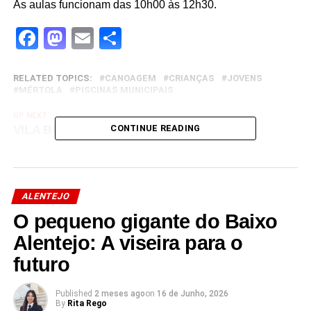
As aulas funcionam das 10h00 às 12h30.
Facebook
Mastodon
Email
Share
RELATED TOPICS:
CANOAGEM
CRIANÇAS
JOVENS
MÉRTOLA
PISCINAS MUNICIPAIS
UP NEXT
VILA BOIM EM FESTA
CONTINUE READING
DON'T MISS
NATUREZA DE MARVÃO PROTEGIDA POR
JOVENS
ALENTEJO
O pequeno gigante do Baixo
Alentejo: A viseira para o
futuro
Published
2 meses ago
on
16 de Junho, 2026
By
Rita Rego