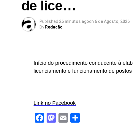
de lice…
De destacar ainda a presença, no público,
Câmara Municipal da Vidigueira, Ricardo 
Published
26 minutos ago
on
6 de Agosto, 2026
marcado pela assinatura de mensagens d
By
Redacão
koinobori (serpentinas tradicionais japo
penduradas ao vento)” da delegação japo
cidade de Évora como agradecimento pelo
participantes nestes dias.
Início do procedimento conducente à ela
licenciamento e funcionamento de postos 
Link no Facebook
Facebook
Mastodon
Email
Share