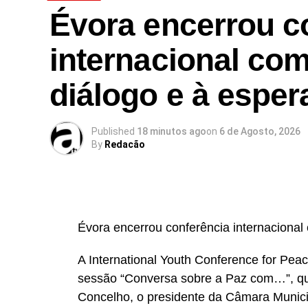
Évora encerrou c
internacional co
diálogo e à espe
Published
18 minutos ago
on
6 de Agosto, 2026
By
Redacão
Évora encerrou conferência internacional
A International Youth Conference for Peac
sessão “Conversa sobre a Paz com…”, qu
Concelho, o presidente da Câmara Munici