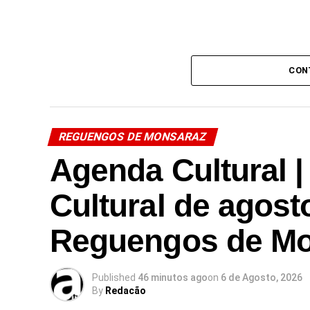
CON
REGUENGOS DE MONSARAZ
Agenda Cultural 
Cultural de agos
Reguengos de M
Published
46 minutos ago
on
6 de Agosto, 2026
By
Redacão