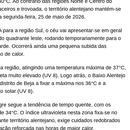
°C. Ao contrário das regiões Norte e Centro do
ceiros e trovoada, o território alentejano mantém-se
a segunda-feira, 25 de maio de 2026.
para a região Sul, o céu vai apresentar-se em geral
do quadrante leste, rodando temporariamente para o
a tarde. Ocorrerá ainda uma pequena subida das
 de calor.
 da região, atingindo uma temperatura máxima de 37°C,
ta muito elevado (UV 8). Logo atrás, o Baixo Alentejo
distrito de Beja a fixar a máxima nos 36°C e a
o solar (UV 8).
alegre segue a tendência de tempo quente, com os
34°C. O índice ultravioleta nesta zona fixa-se no
nte território alentejano, exige cuidados redobrados
tação reforçada nas horas de maior calor.