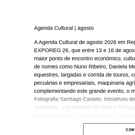
Agenda Cultural | agosto
A Agenda Cultural de agosto 2026 em Re
EXPOREG 26, que entre 13 e 16 de agost
maior ponto de encontro económico, cultu
de nomes como Nuno Ribeiro, Daniela Mer
equestres, largadas e corrida de touros, c
pecuárias e empresariais, maquinaria agr
complementando este grande evento, o mê
Fotografia Santiago Castelo, iniciativas d
populares, a passagem da Volta a Portu
valoriza a cultura, o património e a identid
Consulte toda a programação em https://b
CON