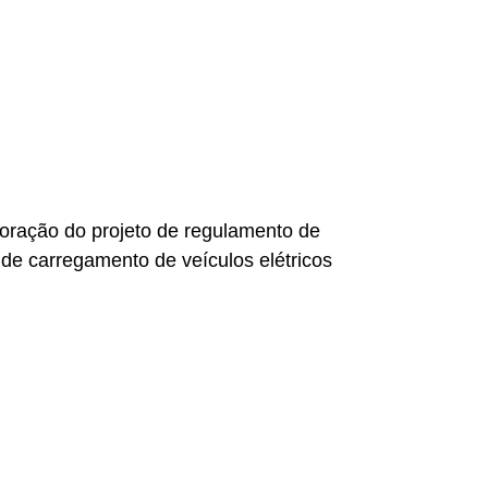
 entre outras individualidades, do Presidente da
Bonito e o momento final da sessão que ficou
e paz que foram coladas numa “carp streamer –
nesas em formato de peixe carpa que são
nesa (Hiroshima) que, de seguida, a ofereceu à
 extraordinário acolhimento a todos os
boração do projeto de regulamento de
de carregamento de veículos elétricos