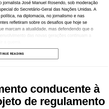
o jornalista José Manuel Rosendo, sob moderação
special do Secretário-Geral das Nações Unidas. A
 política, na diplomacia, no jornalismo e nas
ntes refletiram sobre os desafios que hoje se
 que marcam a atualidade, mas defendendo que o
o envolvimento das novas gerações continuam a
r a guerra.
icipado, com várias intervenções e perguntas dos
TINUE READING
ansformando a sessão num verdadeiro espaço de
l, prevaleceu uma mensagem de esperança: apesar
al, os oradores defenderam que a paz continua a
hecimento, do respeito pelas diferenças e da
imento conducente à
 sua escala, para um mundo mais justo e mais
assistência acabou por ser um dos pontos altos da
ojeto de regulamento
ando de forma simbólica uma semana dedicada à