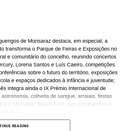
guengos de Monsaraz destaca, em especial, a
o transforma o Parque de Feiras e Exposições no
ral e comunitário do concelho, reunindo concertos
cury, Lorena Santos e Luís Caeiro, competições
onferências sobre o futuro do território, exposições
ícola e espaços dedicados à infância e juventude;
s integra ainda o IX Prémio Internacional de
e astronomia, colheita de sangue, arraiais, festas
gal e o Monsaraz Beach Fest, num programa que
ade local.
it.ly/4xrRnBD
TINUE READING