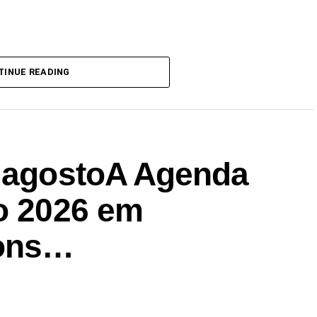
TINUE READING
| agostoA Agenda
to 2026 em
ons…