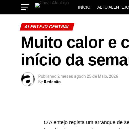
INÍCIO
ALTO ALENTEJ
MUNICÍPIOS
ALENTEJO CENTRAL
Muito calor e
início da sema
Published
2 meses ago
on
25 de Maio, 2026
By
Redacão
O Alentejo regista um arranque de 