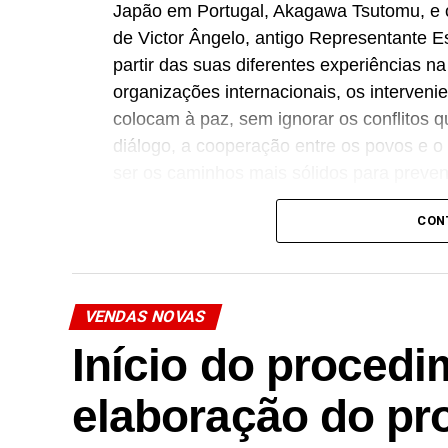
Japão em Portugal, Akagawa Tsutomu, e 
de Victor Ângelo, antigo Representante E
partir das suas diferentes experiências na
organizações internacionais, os intervenie
colocam à paz, sem ignorar os conflitos
diálogo, a cooperação entre os povos e 
ser os caminhos mais sólidos para preveni
O debate revelou-se particularmente part
CON
jovens que integraram a conferência, tr
diálogo e de partilha de ideias. No fina
das dificuldades do contexto internacion
VENDAS NOVAS
construir-se através da educação, do con
Início do proced
capacidade de cada cidadão contribuir, à
solidário. A forte participação da jovem 
elaboração do pr
sessão, enriquecendo o debate e encerr
promoção da paz em Évora.