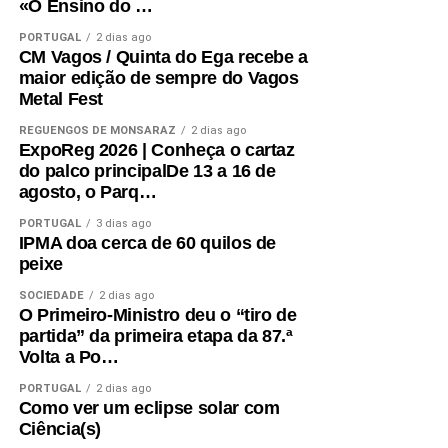
«O Ensino do …
PORTUGAL
2 dias ago
CM Vagos / Quinta do Ega recebe a
maior edição de sempre do Vagos
Metal Fest
REGUENGOS DE MONSARAZ
2 dias ago
ExpoReg 2026 | Conheça o cartaz
do palco principalDe 13 a 16 de
agosto, o Parq…
PORTUGAL
3 dias ago
IPMA doa cerca de 60 quilos de
peixe
SOCIEDADE
2 dias ago
O Primeiro-Ministro deu o “tiro de
partida” da primeira etapa da 87.ª
Volta a Po…
PORTUGAL
2 dias ago
Como ver um eclipse solar com
Ciência(s)