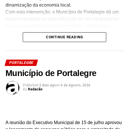
dinamização da economia local.
Com esta intervenção, o Município de Portalegre dá um
passo importante na requalificação de um equipamento
há muito aguardado pela comunidade, valorizando a
oferta turística do concelho e melhorando as condições
CONTINUE READING
de acolhimento de residentes, visitantes e turistas.
PORTALEGRE
Source link
Município de Portalegre
Facebook
Mastodon
Email
Share
Published
2 dias ago
on
6 de Agosto, 2026
By
Redacão
A reunião do Executivo Municipal de 15 de julho aprovou