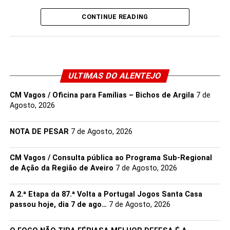
Destacou ainda a importância de “humanizar o futuro”,
CONTINUE READING
lembrando que é através da cooperação, do diálogo e da
responsabilidade partilhada que se constroem
comunidades mais fortes, reafirmando a confiança do
Município na capacidade dos jovens para liderarem com
ULTIMAS DO ALENTEJO
valores e fazerem a diferença.
CM Vagos / Oficina para Famílias – Bichos de Argila
7 de
Já na sessão de encerramento, a Vereadora da
Agosto, 2026
Educação, Laura Galão, destacou o significado destes
três dias de convivência e aprendizagem, lembrando que
NOTA DE PESAR
7 de Agosto, 2026
a juventude não é apenas a esperança do futuro, mas
uma força transformadora do presente.
CM Vagos / Consulta pública ao Programa Sub-Regional
de Ação da Região de Aveiro
7 de Agosto, 2026
Assinalando igualmente o Dia Internacional Nelson
Mandela, reforçou a mensagem de que o respeito, a
A 2.ª Etapa da 87.ª Volta a Portugal Jogos Santa Casa
compreensão e a colaboração são aprendizagens que
passou hoje, dia 7 de ago…
7 de Agosto, 2026
tornam possível construir uma sociedade mais humana e
inclusiva e inaugurou simbolicamente a Praça do