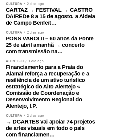
CULTURA
2 dias ago
CARTAZ → FESTIVAL → CASTRO
DAIREDe 8 a 15 de agosto, a Aldeia
de Campo Benfeit…
CULTURA
2 dias ago
PONS VAROLII – 60 anos da Ponte
25 de abril amanhã → concerto
com transmissão na…
ALENTEJO
1 dia ago
Financiamento para a Praia do
Alamal reforça a recuperação e a
resiliência de um ativo turístico
estratégico do Alto Alentejo «
Comissão de Coordenação e
Desenvolvimento Regional do
Alentejo, I.P.
CULTURA
2 dias ago
→ DGARTES vai apoiar 74 projetos
de artes visuais em todo o país
com financiamen…