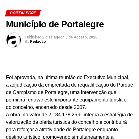
DON'T MISS
Município de Portalegre
PORTALEGRE
Município de Portalegre
Published
2 dias ago
on
6 de Agosto, 2026
By
Redacão
Foi aprovada, na última reunião do Executivo Municipal,
a adjudicação da empreitada de requalificação do Parque
de Campismo de Portalegre, uma intervenção que
permitirá renovar este importante equipamento turístico
do concelho, encerrado desde 2007.
A obra, no valor de 2.184.178,26 €, integra a estratégia de
valorização da oferta turística do concelho e contribuirá
para reforçar a atratividade de Portalegre enquanto
destino turístico, promovendo simultaneamente a