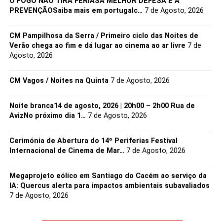
O FOGO NÃO TIRA FÉRIASA MELHOR DEFESA É A
Município como Praça Nelson Mandela, por um dia.
PREVENÇÃOSaiba mais em portugalc…
7 de Agosto, 2026
Ao acolher esta primeira edição ibérica do Ubuntu Fest, o
CM Pampilhosa da Serra / Primeiro ciclo das Noites de
Município de Portalegre reafirma o seu compromisso com
Verão chega ao fim e dá lugar ao cinema ao ar livre
7 de
a educação, a juventude e a promoção de iniciativas que
Agosto, 2026
fortalecem a cidadania, o diálogo intercultural e a
cooperação entre territórios.
CM Vagos / Noites na Quinta
7 de Agosto, 2026
O Município agradece à organização: ao Instituto Padre
Noite branca14 de agosto, 2026 | 20h00 – 2h00 Rua de
António Vieira, ao Laboratório de Inovação Social do Alto
AvizNo próximo dia 1…
7 de Agosto, 2026
Alentejo, ao Instituto Politécnico de Portalegre e também
aos parceiros: os Agrupamentos de Escolas José Régio e
Cerimónia de Abertura do 14º Periferias Festival
do Bonfim, aos voluntários e a todos os participantes por
Internacional de Cinema de Mar…
7 de Agosto, 2026
terem contribuído para o sucesso deste encontro.
Megaprojeto eólico em Santiago do Cacém ao serviço da
Obrigada a todos por nos ajudarem a fazer de Portalegre
IA: Quercus alerta para impactos ambientais subavaliados
um lugar de encontro, partilha e construção de um futuro
7 de Agosto, 2026
mais humano.