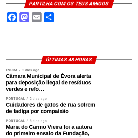
PARTILHA COM OS TEUS AMIGOS
Facebook
Mastodon
Email
Share
Source link
Facebook
Mastodon
Email
Share
ÚLTIMAS 48 HORAS
ÉVORA
2 dias ago
Câmara Municipal de Évora alerta
para deposição ilegal de resíduos
verdes e refo…
PORTUGAL
2 dias ago
Cuidadores de gatos de rua sofrem
de fadiga por compaixão
PORTUGAL
3 dias ago
Maria do Carmo Vieira foi a autora
do primeiro ensaio da Fundação,