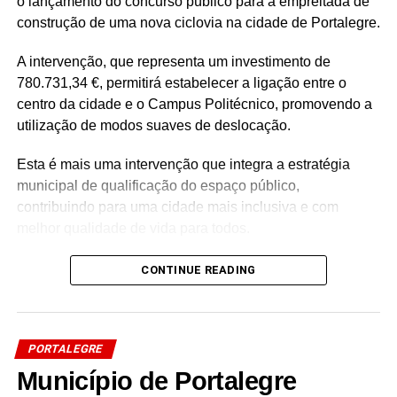
o lançamento do concurso público para a empreitada de
construção de uma nova ciclovia na cidade de Portalegre.
A intervenção, que representa um investimento de
780.731,34 €, permitirá estabelecer a ligação entre o
centro da cidade e o Campus Politécnico, promovendo a
utilização de modos suaves de deslocação.
Esta é mais uma intervenção que integra a estratégia
municipal de qualificação do espaço público,
contribuindo para uma cidade mais inclusiva e com
melhor qualidade de vida para todos.
CONTINUE READING
Source link
Facebook
Mastodon
Email
Share
PORTALEGRE
Município de Portalegre