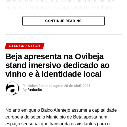
diversos meios operacionais, interagir com os militares
em serviço e conhecer as várias vertentes do trabalho
diário realizado para garantir a segurança da região.
CONTINUE READING
Facebook
Mastodon
Email
Share
BAIXO ALENTEJO
Beja apresenta na Ovibeja
stand imersivo dedicado ao
vinho e à identidade local
Published
3 meses ago
on
28 de Abril, 2026
By
Redacão
No ano em que o Baixo Alentejo assume a capitalidade
europeia do setor, o Município de Beja aposta num
espaço sensorial que transporta os visitantes para o