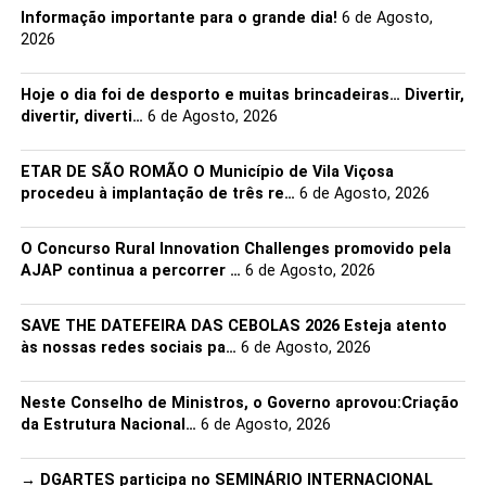
Saudade Campião. Ao longo dos cinco dias, o Município
Informação importante para o grande dia!
6 de Agosto,
promove ainda oficinas de pintura com vinho para
2026
famílias, provas comentadas de produtores locais e
momentos de animação musical que cruzam o cante
Hoje o dia foi de desporto e muitas brincadeiras… Divertir,
divertir, diverti…
6 de Agosto, 2026
alentejano com outros géneros. A XI Beja Romana terá
também uma presença forte no recinto, com figurantes
que convidam o público a viajar até à antiga
Pax Iulia
.
ETAR DE SÃO ROMÃO O Município de Vila Viçosa
procedeu à implantação de três re…
6 de Agosto, 2026
Com passatempos diários e apresentações estratégicas,
como a divulgação da agenda municipal até ao final do
O Concurso Rural Innovation Challenges promovido pela
ano (marcada para 1 de maio), o stand afirma-se como
AJAP continua a percorrer …
6 de Agosto, 2026
uma montra da vitalidade do concelho. O espaço
funciona diariamente entre as 11h00 e as 24h00,
SAVE THE DATEFEIRA DAS CEBOLAS 2026 Esteja atento
encerrando no domingo às 19h00.
às nossas redes sociais pa…
6 de Agosto, 2026
Facebook
Mastodon
Email
Share
Neste Conselho de Ministros, o Governo aprovou:Criação
da Estrutura Nacional…
6 de Agosto, 2026
→ DGARTES participa no SEMINÁRIO INTERNACIONAL