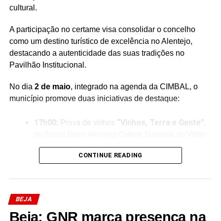
cultural.
A participação no certame visa consolidar o concelho
como um destino turístico de excelência no Alentejo,
destacando a autenticidade das suas tradições no
Pavilhão Institucional.
No dia
2 de maio
, integrado na agenda da CIMBAL, o
município promove duas iniciativas de destaque:
17h00:
Prova de vinhos
“Vinhos, Terra e Gente”
,
no Stand Baixo Alentejo Cidade Europeia do Vinho
2026, uma experiência sensorial que une o saber-
CONTINUE READING
fazer ancestral aos produtos locais.
19h00:
Atuação do grupo musical
Os Relíquia
, no
Palco Avenida, celebrando a cultura popular e a
identidade musical da região.
BEJA
Beja: GNR marca presença na