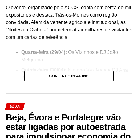
O evento, organizado pela ACOS, conta com cerca de mil
expositores e destaca Trás-os-Montes como região
convidada. Além da vertente agrícola e institucional, as
“Noites da Ovibeja” prometem atrair milhares de visitantes
com um cartaz de referência:
Quarta-feira (29/04):
Os Vizinhos e DJ João
Melgueira;
Quinta-feira (30/04):
Nininho Vaz Maia e DJ Ana
CONTINUE READING
Isabel Arroja;
Sexta-feira (01/05):
Mariza e DJ Diego Miranda;
Sábado (02/05):
Átoa, Goldcobra e DJ Kura.
BEJA
O programa cultural diário inclui grupos de cantares
Beja, Évora e Portalegre vão
regionais e dança, culminando no sábado com o
estar ligadas por autoestrada
tradicional
Encontro do Cante
, que reunirá centenas de
vozes para celebrar o património imaterial da região.
para impulsionar economia do