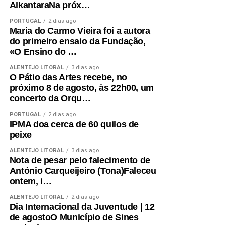
AlkantaraNa próx…
PORTUGAL
2 dias ago
Maria do Carmo Vieira foi a autora
do primeiro ensaio da Fundação,
«O Ensino do …
ALENTEJO LITORAL
3 dias ago
O Pátio das Artes recebe, no
próximo 8 de agosto, às 22h00, um
concerto da Orqu…
PORTUGAL
2 dias ago
IPMA doa cerca de 60 quilos de
peixe
ALENTEJO LITORAL
3 dias ago
Nota de pesar pelo falecimento de
António Carqueijeiro (Tona)Faleceu
ontem, i…
ALENTEJO LITORAL
2 dias ago
Dia Internacional da Juventude | 12
de agostoO Município de Sines