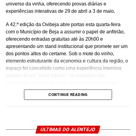
universo da vinha, oferecendo provas diárias e
experiências interativas de 29 de abril a 3 de maio.
A 42.ª edição da Ovibeja abre portas esta quarta-feira
com o Município de Beja a assumir o papel de anfitrião,
oferecendo entradas gratuitas até às 20h00 e
apresentando um stand institucional que promete ser um
dos pontos altos do certame. Sob o mote do vinho,
elemento estruturante da economia e cultura da região, o
espaço foi concebido como uma experiência imersiva:
através de um “túnel infinito”, os visitantes são
convidados a sentir os sons, aromas e imagens que
definem o
terroir
bejense, numa viagem emocional que
CONTINUE READING
une o saber ancestral à modernidade do design local.
O programa do stand é vasto e diversificado, destacando-
se já amanhã, dia 29, o lançamento do vinho de talha
“Beja Romana” (Herdade da Figueirinha), harmonizado
ULTIMAS DO ALENTEJO
com o petisco histórico
Sala Catabia
, da autoria da Chef