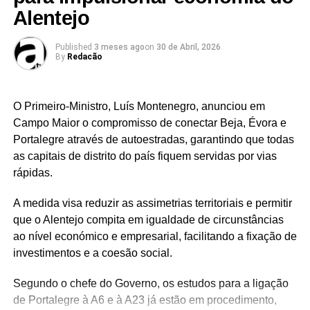
Alentejo
Facebook
Mastodon
Email
Share
Published
3 meses ago
on
30 de Abril, 2026
By
Redacão
RELATED TOPICS:
UP NEXT
[WORKSHOP]→ Alkantara promove “Tomar
O Primeiro-Ministro, Luís Montenegro, anunciou em
Posição: Difusão e Cooperação nas Artes P…
Campo Maior o compromisso de conectar Beja, Évora e
DON'T MISS
Portalegre através de autoestradas, garantindo que todas
FESTIVAL → LISBOAA Associação Fala Orgânica
as capitais de distrito do país fiquem servidas por vias
apresenta, entre maio e julho, o …
rápidas.
A medida visa reduzir as assimetrias territoriais e permitir
que o Alentejo compita em igualdade de circunstâncias
ao nível económico e empresarial, facilitando a fixação de
investimentos e a coesão social.
Segundo o chefe do Governo, os estudos para a ligação
de Portalegre à A6 e à A23 já estão em procedimento,