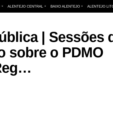
O
ALENTEJO CENTRAL
BAIXO ALENTEJO
ALENTEJO LIT
ública | Sessões 
to sobre o PDMO
 Reg…