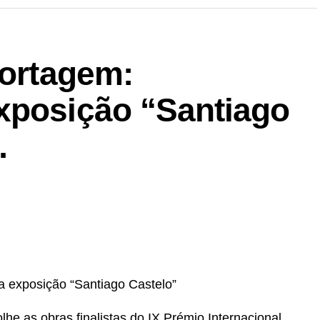
portagem:
xposição “Santiago
…
a exposição “Santiago Castelo”
lhe as obras finalistas do IX Prémio Internacional