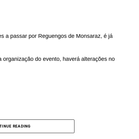
stes a passar por Reguengos de Monsaraz, é já
e a organização do evento, haverá alterações no
entes e condutores. Por favor, evite estacionar
TINUE READING
a que a prova possa decorrer da melhor forma.