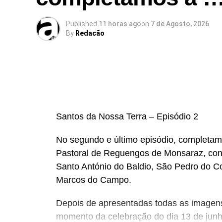
Published
11 horas ago
on
7 de Agosto, 2026
By
Redacão
Santos da Nossa Terra – Episódio 2
No segundo e último episódio, completam
Pastoral de Reguengos de Monsaraz, conh
Santo António do Baldio, São Pedro do C
Marcos do Campo.
Depois de apresentadas todas as image
momento da celebração do dia 13 de jun