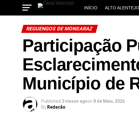
INÍCIO
ALTO ALENTEJ
MUNICÍPIOS
REGUENGOS DE MONSARAZ
Participação P
Esclarecimen
Município de
Published
3 meses ago
on
8 de Maio, 2026
By
Redacão