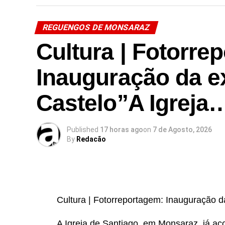
REGUENGOS DE MONSARAZ
Cultura | Fotorre
Inauguração da e
Castelo”A Igreja
Published
17 horas ago
on
7 de Agosto, 2026
By
Redacão
Cultura | Fotorreportagem: Inauguração d
A Igreja de Santiago, em Monsaraz, já aco