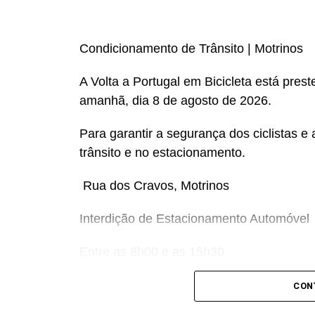
Condicionamento de Trânsito | Motrinos
​A Volta a Portugal em Bicicleta está pre
amanhã, dia 8 de agosto de 2026.
​Para garantir a segurança dos ciclistas 
trânsito e no estacionamento.
​ Rua dos Cravos, Motrinos
Interdição de Estacionamento Automóvel
Entre as 8h00 e as 15h30
​Pedimos a compreensão de todos os resid
CON
nesta via durante as horas indicadas par