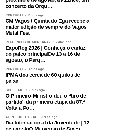
próximo 8 de agosto, às 22h00, um
concerto da Orqu…
PORTUGAL
2 dias ago
CM Vagos / Quinta do Ega recebe a
maior edição de sempre do Vagos
Metal Fest
REGUENGOS DE MONSARAZ
2 dias ago
ExpoReg 2026 | Conheça o cartaz
do palco principalDe 13 a 16 de
agosto, o Parq…
PORTUGAL
3 dias ago
IPMA doa cerca de 60 quilos de
peixe
SOCIEDADE
2 dias ago
O Primeiro-Ministro deu o “tiro de
partida” da primeira etapa da 87.ª
Volta a Po…
ALENTEJO LITORAL
3 dias ago
Dia Internacional da Juventude | 12
de agostoO Município de Sines