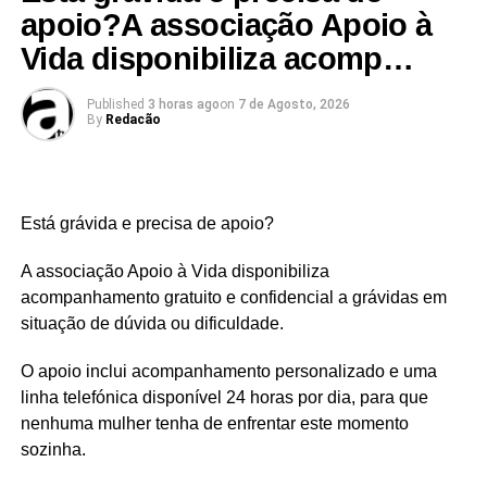
Entrada livre e gratuita
apoio?A associação Apoio à
Vida disponibiliza acomp…
Published
3 horas ago
on
7 de Agosto, 2026
By
Redacão
Link no Facebook
Está grávida e precisa de apoio?
Facebook
Mastodon
Email
Share
A associação Apoio à Vida disponibiliza
acompanhamento gratuito e confidencial a grávidas em
situação de dúvida ou dificuldade.
O apoio inclui acompanhamento personalizado e uma
linha telefónica disponível 24 horas por dia, para que
nenhuma mulher tenha de enfrentar este momento
sozinha.