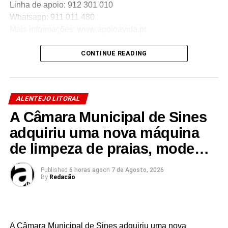
Linha de apoio: 912 301 010
Whatsapp: 911 011 480
Mais informações: www.apoioavida.pt
Se conhece alguém que possa beneficiar deste apoio,
CONTINUE READING
partilhe esta informação.
ALENTEJO LITORAL
Link no Facebook
A Câmara Municipal de Sines
adquiriu uma nova máquina
Facebook
Mastodon
Email
Share
de limpeza de praias, mode…
Published
6 horas ago
on
7 de Agosto, 2026
By
Redacão
A Câmara Municipal de Sines adquiriu uma nova