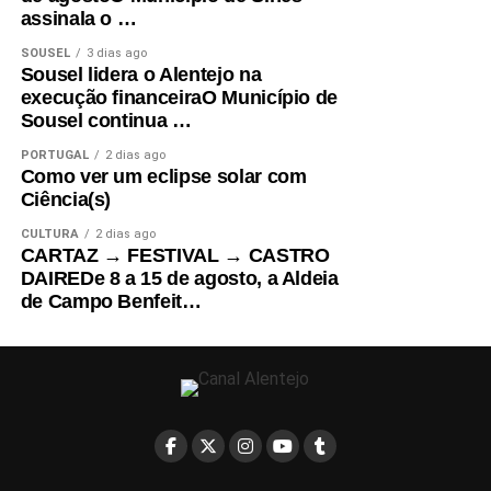
assinala o …
SOUSEL
3 dias ago
Sousel lidera o Alentejo na
execução financeiraO Município de
Sousel continua …
PORTUGAL
2 dias ago
Como ver um eclipse solar com
Ciência(s)
CULTURA
2 dias ago
CARTAZ → FESTIVAL → CASTRO
DAIREDe 8 a 15 de agosto, a Aldeia
de Campo Benfeit…