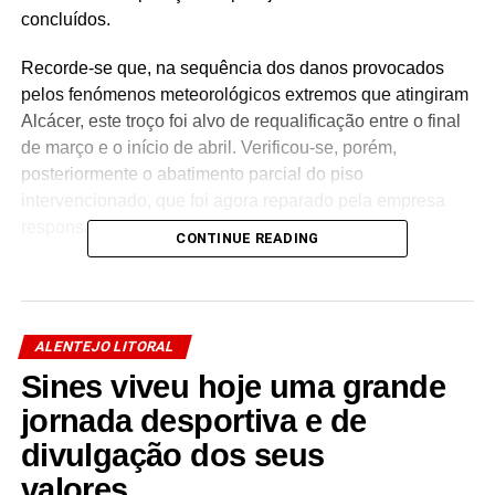
concluídos.
Recorde-se que, na sequência dos danos provocados
pelos fenómenos meteorológicos extremos que atingiram
Alcácer, este troço foi alvo de requalificação entre o final
de março e o início de abril. Verificou-se, porém,
posteriormente o abatimento parcial do piso
intervencionado, que foi agora reparado pela empresa
responsável pela obra inicial.
CONTINUE READING
A pintura da sinalização horizontal ocorrerá mais tarde,
quando cessar a chuva e o pavimento secar.
ALENTEJO LITORAL
#alcacerdosal #obra #reergueralcacer
Sines viveu hoje uma grande
jornada desportiva e de
divulgação dos seus
valores….