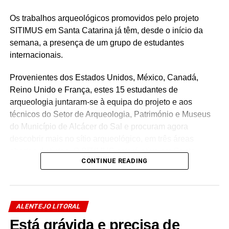
Os trabalhos arqueológicos promovidos pelo projeto
SITIMUS em Santa Catarina já têm, desde o início da
semana, a presença de um grupo de estudantes
internacionais.
Provenientes dos Estados Unidos, México, Canadá,
Reino Unido e França, estes 15 estudantes de
arqueologia juntaram-se à equipa do projeto e aos
técnicos do Setor de Arqueologia, Património e Museus
do Município de Alcácer do Sal e procuram agora
descobrir mais no sítio arqueológico, em três áreas
abertas distintas. O SITIMUS estará ativo em Santa
CONTINUE READING
Catarina até ao próximo dia 18 de agosto.
Dia Aberto – Visita guiada
14 agosto
ALENTEJO LITORAL
10h30
Está grávida e precisa de
Villa Romana de Santa Catarina de Sítimos