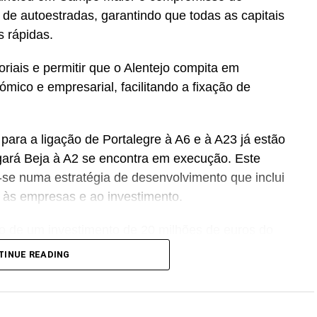
 de autoestradas, garantindo que todas as capitais
s rápidas.
toriais e permitir que o Alentejo compita em
ómico e empresarial, facilitando a fixação de
ara a ligação de Portalegre à A6 e à A23 já estão
gará Beja à A2 se encontra em execução. Este
-se numa estratégia de desenvolvimento que inclui
l às empresas e ao investimento.
o de um investimento de 20 milhões de euros do
 a capacidade de produção da fábrica Novadelta,
TINUE READING
a Península Ibérica.