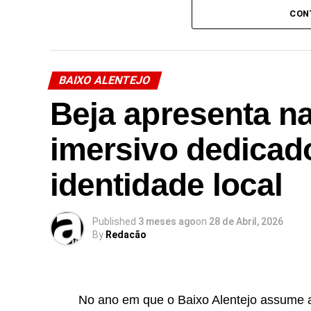
CON
BAIXO ALENTEJO
Beja apresenta na
imersivo dedicado
identidade local
Published
3 meses ago
on
28 de Abril, 2026
By
Redacão
No ano em que o Baixo Alentejo assume a 