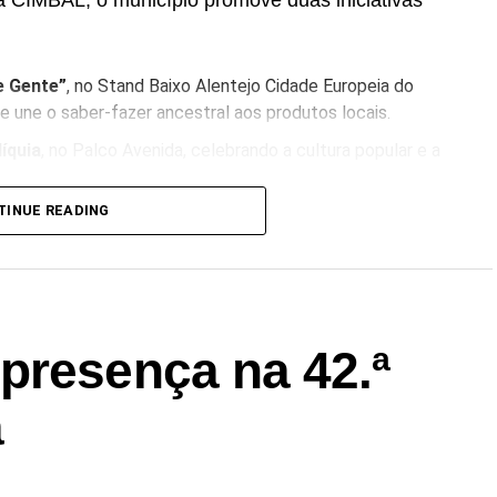
a CIMBAL, o município promove duas iniciativas
e Gente”
, no Stand Baixo Alentejo Cidade Europeia do
e une o saber-fazer ancestral aos produtos locais.
íquia
, no Palco Avenida, celebrando a cultura popular e a
TINUE READING
presença na 42.ª
a