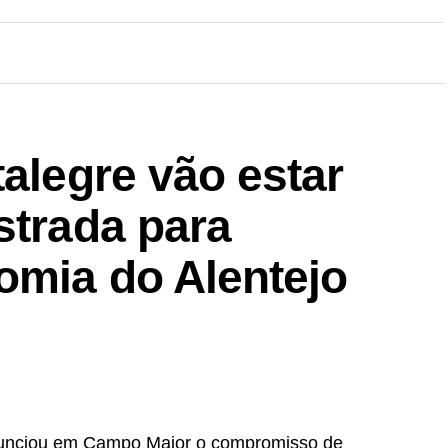
talegre vão estar
strada para
omia do Alentejo
anunciou em Campo Maior o compromisso de