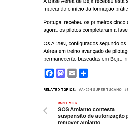
A Base Aérea de Beja recebeu esta s
marcando o início da formação prátic
Portugal recebeu os primeiros cinc
agora, os pilotos completaram a fase 
Os A-29N, configurados segundo os
Aérea em treino avançado de pilota
permanecerão baseadas em Beja, in
Facebook
Mastodon
Email
Share
RELATED TOPICS:
A-29N SUPER TUCANO
DON'T MISS
SOS Amianto contesta
suspensão de autorização 
remover amianto