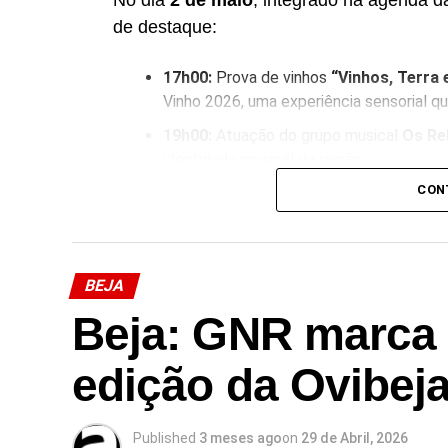
No dia
2 de maio
, integrado na agenda d
de destaque:
17h00:
Prova de vinhos
“Vinhos, Terra 
Vinho 2026, uma experiência sensorial qu
19h00:
Atuação do grupo musical
Os Rel
identidade musical da região.
CON
Facebook
Mastodon
Email
Share
BEJA
Beja: GNR marca 
edição da Ovibej
Published
3 meses ago
on
29 de Abril, 2026