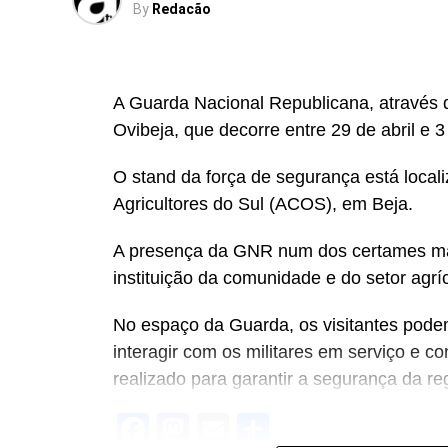
By
Redacão
A Guarda Nacional Republicana, através do
Ovibeja, que decorre entre 29 de abril e 
O stand da força de segurança está local
Agricultores do Sul (ACOS), em Beja.
A presença da GNR num dos certames mai
instituição da comunidade e do setor agrí
No espaço da Guarda, os visitantes podem
interagir com os militares em serviço e co
realizado para garantir a segurança da re
Facebook
Mastodon
Email
Share