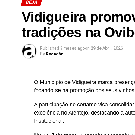
BEJA
Vidigueira promo
tradições na Ovib
Published
3 meses ago
on
29 de Abril, 2026
By
Redacão
O Município de Vidigueira marca presen
focando-se na promoção dos seus vinhos, 
A participação no certame visa consolidar
excelência no Alentejo, destacando a aut
Institucional.