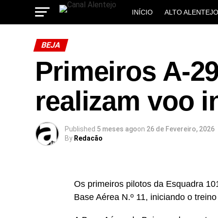
INÍCIO
ALTO ALENTEJ
MUNICÍPIOS
BEJA
Primeiros A-2
realizam voo i
Published
5 meses ago
on
26 de Fevereiro, 2026
By
Redacão
Os primeiros pilotos da Esquadra 10
Base Aérea N.º 11, iniciando o treino