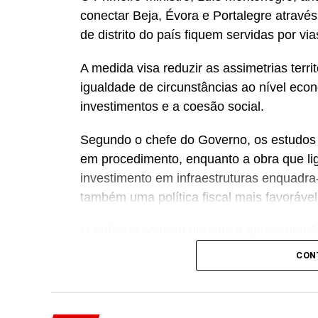
conectar Beja, Évora e Portalegre através
de distrito do país fiquem servidas por via
A medida visa reduzir as assimetrias terri
igualdade de circunstâncias ao nível econ
investimentos e a coesão social.
Segundo o chefe do Governo, os estudos p
em procedimento, enquanto a obra que li
investimento em infraestruturas enquadra
também uma política fiscal mais favoráve
O anúncio ocorreu durante a apresentaçã
Grupo Nabeiro-Delta Cafés, que duplicou
CON
consolidando-a como a maior torrefatora d
Facebook
Mastodon
Email
Share