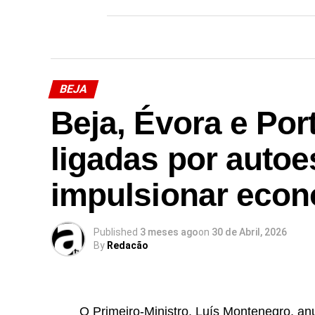
BEJA
Beja, Évora e Por
ligadas por autoe
impulsionar econ
Published
3 meses ago
on
30 de Abril, 2026
By
Redacão
O Primeiro-Ministro, Luís Montenegro, 