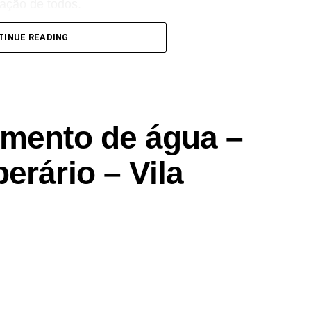
ação de todos.
TINUE READING
imento de água –
erário – Vila
…