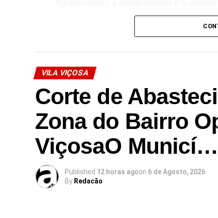
Agradecemos a compreensão e a colabor
CON
Link no Facebook
VILA VIÇOSA
Facebook
Mastodon
Email
Share
Corte de Abastec
Zona do Bairro Op
ViçosaO Municí
Published
12 horas ago
on
6 de Agosto, 2026
By
Redacão