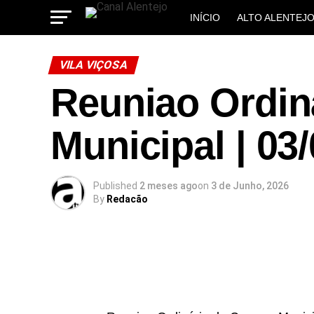
INÍCIO
ALTO ALENTEJ
MUNICÍPIOS
VILA VIÇOSA
Reuniao Ordin
Municipal | 03
Published
2 meses ago
on
3 de Junho, 2026
By
Redacão