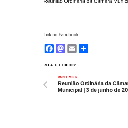
Reuniao Ordinária da Camara Munici
Link no Facebook
Facebook
Mastodon
Email
Share
RELATED TOPICS:
DON'T MISS
Reunião Ordinária da Câma
Municipal | 3 de junho de 2