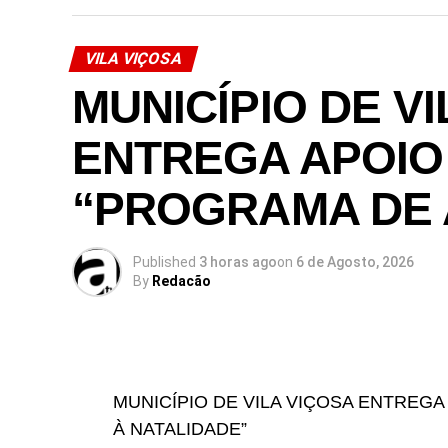
VILA VIÇOSA
MUNICÍPIO DE V
ENTREGA APOIO
“PROGRAMA DE 
Published
3 horas ago
on
6 de Agosto, 2026
By
Redacão
MUNICÍPIO DE VILA VIÇOSA ENTREG
À NATALIDADE”