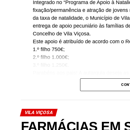
Integrado no “Programa de Apoio à Natali
fixação/permanência e atração de jovens
da taxa de natalidade, o Município de Vil
entrega de apoio pecuniário às famílias 
Concelho de Vila Viçosa.
Este apoio é atribuído de acordo com o R
1.º filho 750€;
2.º filho 1.000€;
3.º filho 1.250€.
Parabéns aos pais! A autarquia deseja as 
#cmvv #vilavicosa #programa #natalidade 
CON
Link no Facebook
VILA VIÇOSA
FARMÁCIAS EM 
Facebook
Mastodon
Email
Share