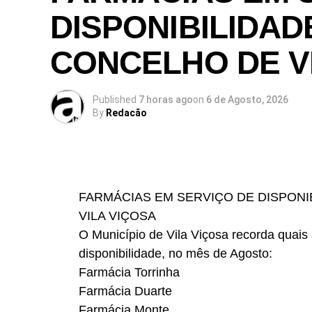
DISPONIBILIDADE
CONCELHO DE V
Published
7 horas ago
on
6 de Agosto, 2026
By
Redacão
FARMÁCIAS EM SERVIÇO DE DISPONIB
VILA VIÇOSA
O Município de Vila Viçosa recorda quais 
disponibilidade, no mês de Agosto:
Farmácia Torrinha
Farmácia Duarte
Farmácia Monte