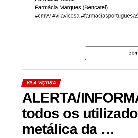
Farmácia Marques (Bencatel)
#cmvv #vilavicosa #farmaciasportuguesas 
Link no Facebook
CON
Facebook
Mastodon
Email
Share
VILA VIÇOSA
ALERTA/INFORM
todos os utilizad
metálica da …