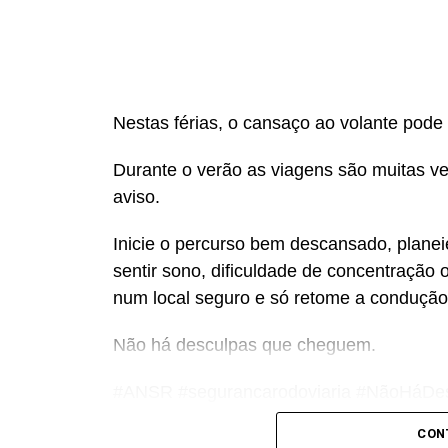
Nestas férias, o cansaço ao volante pode 
Durante o verão as viagens são muitas v
aviso.
Inicie o percurso bem descansado, plane
sentir sono, dificuldade de concentração 
num local seguro e só retome a condução
Não há desculpas que cheguem.
#ANSR #segurancarodoviaria #NãoHáDe
CON
Nestas férias, o cansaço ao volante pode 