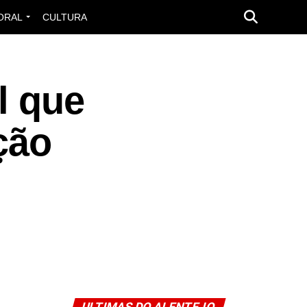
ORAL
CULTURA
l que
ação