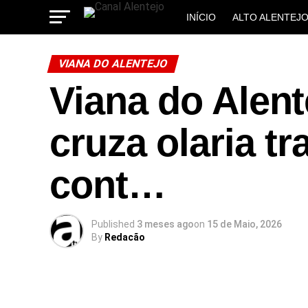
INÍCIO
ALTO ALENTEJ
MUNICÍPIOS
VIANA DO ALENTEJO
Viana do Alent
cruza olaria tr
cont…
Published
3 meses ago
on
15 de Maio, 2026
By
Redacão