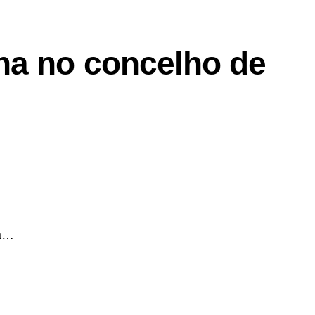
na no concelho de
na…