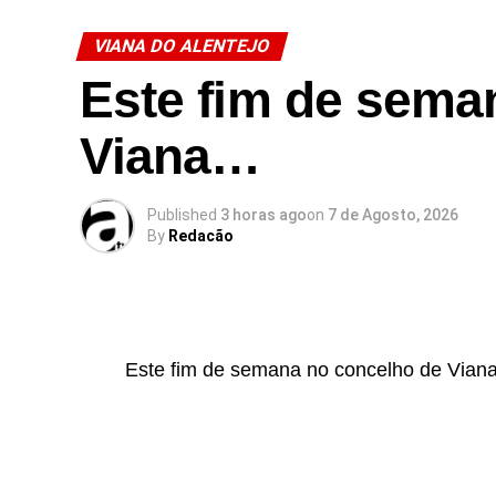
VIANA DO ALENTEJO
Este fim de sema
Viana…
Published
3 horas ago
on
7 de Agosto, 2026
By
Redacão
Este fim de semana no concelho de Via