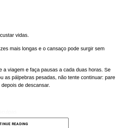
custar vidas.
ezes mais longas e o cansaço pode surgir sem
ie a viagem e faça pausas a cada duas horas. Se
ou as pálpebras pesadas, não tente continuar: pare
 depois de descansar.
sculpas
TINUE READING
custar vidas.