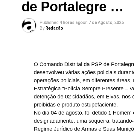
de Portalegre …
Published
4 horas ago
on
7 de Agosto, 2026
By
Redacão
O Comando Distrital da PSP de Portalegre
desenvolveu várias ações policiais duran
operações policiais, em diferentes áreas,
Estratégica “Polícia Sempre Presente – V
detenção de 02 cidadãos, em Elvas, nos 
proibidas e produto estupefaciente.
No dia 04 de agosto, foi detido 1 Homem 
designadamente, uma soqueira, tratando
Regime Jurídico de Armas e Suas Muniç