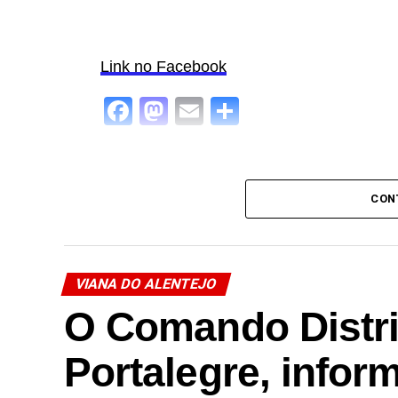
Link no Facebook
Facebook
Mastodon
Email
Share
CON
VIANA DO ALENTEJO
O Comando Distri
Portalegre, infor