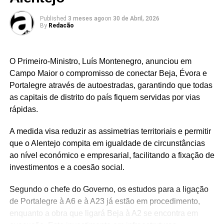
Published
3 meses ago
on
30 de Abril, 2026
By
Redacão
Foto: Vicente Capela (KMCom / Filipe Cairrão)
O Primeiro-Ministro, Luís Montenegro, anunciou em
Com um total de 118 pontos, Vicente Capela terminou a
Campo Maior o compromisso de conectar Beja, Évora e
etapa de abertura do RMC Portugal 2026 na terceira
Portalegre através de autoestradas, garantindo que todas
posição da Rotax Júnior Max, num arranque que confirma
as capitais de distrito do país fiquem servidas por vias
a capacidade de adaptação à nova categoria e mantém
rápidas.
em aberto a ambição de lutar por um terceiro título na
competição: “Sei que ainda tenho de melhorar alguns
A medida visa reduzir as assimetrias territoriais e permitir
aspetos para conseguir lutar pela vitória nas próximas
que o Alentejo compita em igualdade de circunstâncias
corridas, mas estou confiante e vou continuar a trabalhar
ao nível económico e empresarial, facilitando a fixação de
forte com a equipa”, concluiu o piloto.
investimentos e a coesão social.
O campeonato prossegue nos dias 9 e 10 de maio, no
Segundo o chefe do Governo, os estudos para a ligação
Kartódromo de Castelo Branco, onde o piloto alentejano
de Portalegre à A6 e à A23 já estão em procedimento,
procurará consolidar a evolução demonstrada nesta
enquanto a obra que ligará Beja à A2 se encontra em
primeira prova da temporada.