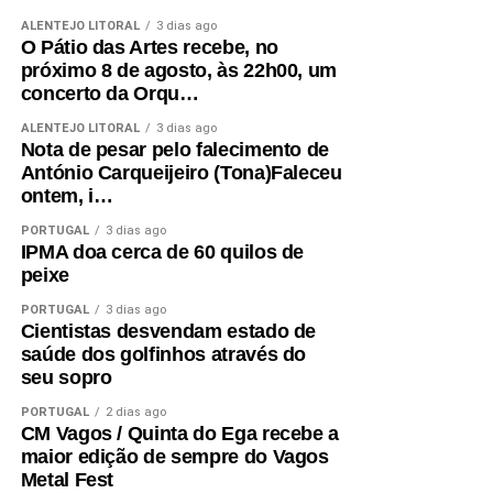
ALENTEJO LITORAL
3 dias ago
O Pátio das Artes recebe, no
próximo 8 de agosto, às 22h00, um
concerto da Orqu…
ALENTEJO LITORAL
3 dias ago
Nota de pesar pelo falecimento de
António Carqueijeiro (Tona)Faleceu
ontem, i…
PORTUGAL
3 dias ago
IPMA doa cerca de 60 quilos de
peixe
PORTUGAL
3 dias ago
Cientistas desvendam estado de
saúde dos golfinhos através do
seu sopro
PORTUGAL
2 dias ago
CM Vagos / Quinta do Ega recebe a
maior edição de sempre do Vagos
Metal Fest