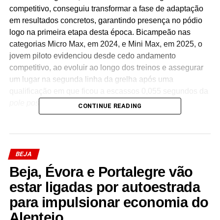
competitivo, conseguiu transformar a fase de adaptação
em resultados concretos, garantindo presença no pódio
logo na primeira etapa desta época. Bicampeão nas
categorias Micro Max, em 2024, e Mini Max, em 2025, o
jovem piloto evidenciou desde cedo andamento
competitivo, ao evoluir ao longo dos treinos e assegurar
um lugar na segunda linha da grelha após uma
qualificação em que ficou a escassos 0,055 segundos da
pole position
.
CONTINUE READING
Ao longo das três finais disputadas, Capela manteve-se
regularmente entre os mais rápidos, discutindo posições
com os principais adversários da categoria e somando
BEJA
pontos importantes para a classificação geral. Depois de
Beja, Évora e Portalegre vão
um quarto lugar na primeira corrida e de uma segunda
final mais exigente, concluída na sexta posição, o piloto
estar ligadas por autoestrada
voltou a mostrar consistência na derradeira prova do fim
para impulsionar economia do
de semana, onde, envolvido em várias lutas em pista,
Alentejo
conseguiu assegurar o terceiro lugar.