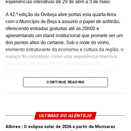
experiências interativas de 29 de abril a 3 de maio.
A 42.ª edição da Ovibeja abre portas esta quarta-feira
com o Município de Beja a assumir o papel de anfitrião,
oferecendo entradas gratuitas até às 20h00 e
apresentando um stand institucional que promete ser um
dos pontos altos do certame. Sob o mote do vinho,
elemento estruturante da economia e cultura da região, o
espaço foi concebido como uma experiência imersiva:
através de um “túnel infinito”, os visitantes são
convidados a sentir os sons, aromas e imagens que
definem o
terroir
bejense, numa viagem emocional que
CONTINUE READING
une o saber ancestral à modernidade do design local.
O programa do stand é vasto e diversificado, destacando-
se já amanhã, dia 29, o lançamento do vinho de talha
“Beja Romana” (Herdade da Figueirinha), harmonizado
ULTIMAS DO ALENTEJO
com o petisco histórico
Sala Catabia
, da autoria da Chef
Saudade Campião. Ao longo dos cinco dias, o Município
Albireo | O eclipse solar de 2026 a partir de Monsaraz