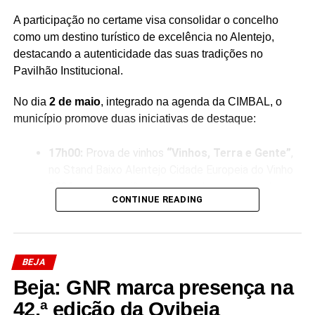
A participação no certame visa consolidar o concelho
como um destino turístico de excelência no Alentejo,
destacando a autenticidade das suas tradições no
Pavilhão Institucional.
No dia
2 de maio
, integrado na agenda da CIMBAL, o
município promove duas iniciativas de destaque:
17h00:
Prova de vinhos
“Vinhos, Terra e Gente”
,
no Stand Baixo Alentejo Cidade Europeia do Vinho
2026, uma experiência sensorial que une o saber-
CONTINUE READING
fazer ancestral aos produtos locais.
19h00:
Atuação do grupo musical
Os Relíquia
, no
Palco Avenida, celebrando a cultura popular e a
identidade musical da região.
BEJA
Beja: GNR marca presença na
42.ª edição da Ovibeja