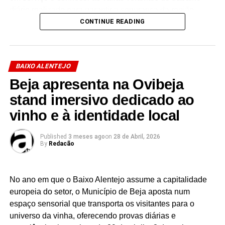
diário realizado para garantir a segurança da região.
CONTINUE READING
Facebook
Mastodon
Email
Share
BAIXO ALENTEJO
Beja apresenta na Ovibeja
stand imersivo dedicado ao
vinho e à identidade local
Published
3 meses ago
on
28 de Abril, 2026
By
Redacão
No ano em que o Baixo Alentejo assume a capitalidade
europeia do setor, o Município de Beja aposta num
espaço sensorial que transporta os visitantes para o
universo da vinha, oferecendo provas diárias e