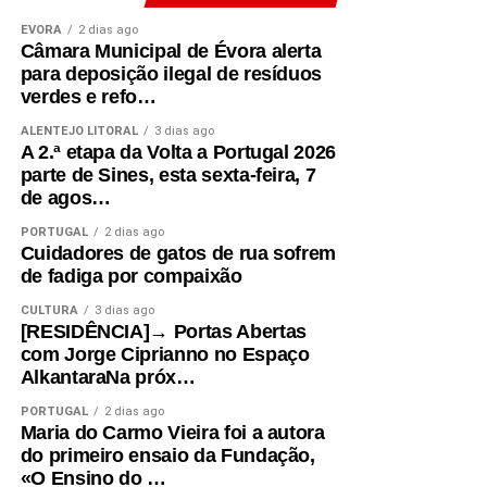
ÉVORA
2 dias ago
Câmara Municipal de Évora alerta
para deposição ilegal de resíduos
verdes e refo…
ALENTEJO LITORAL
3 dias ago
A 2.ª etapa da Volta a Portugal 2026
parte de Sines, esta sexta-feira, 7
de agos…
PORTUGAL
2 dias ago
Cuidadores de gatos de rua sofrem
de fadiga por compaixão
CULTURA
3 dias ago
[RESIDÊNCIA]→ Portas Abertas
com Jorge Ciprianno no Espaço
AlkantaraNa próx…
PORTUGAL
2 dias ago
Maria do Carmo Vieira foi a autora
do primeiro ensaio da Fundação,
«O Ensino do …