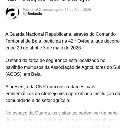
Facebook
Mastodon
Email
Share
Published
3 meses ago
on
29 de Abril, 2026
By
Redacão
A Guarda Nacional Republicana, através do Comando
Territorial de Beja, participa na 42.ª Ovibeja, que decorre
entre 29 de abril e 3 de maio de 2026.
O stand da força de segurança está localizado no
pavilhão multiusos da Associação de Agricultores do Sul
(ACOS), em Beja.
A presença da GNR num dos certames mais
emblemáticos do Alentejo visa aproximar a instituição da
comunidade e do setor agrícola.
No espaço da Guarda, os visitantes podem ver de perto
diversos meios operacionais, interagir com os militares
em serviço e conhecer as várias vertentes do trabalho