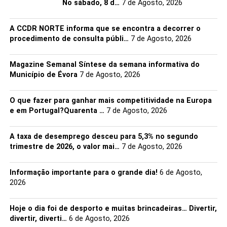
promove ainda oficinas de pintura com vinho para
⠀⠀⠀⠀⠀⠀⠀⠀⠀⠀ No sábado, 8 d…
7 de Agosto, 2026
famílias, provas comentadas de produtores locais e
momentos de animação musical que cruzam o cante
A CCDR NORTE informa que se encontra a decorrer o
procedimento de consulta públi…
7 de Agosto, 2026
alentejano com outros géneros. A XI Beja Romana terá
também uma presença forte no recinto, com figurantes
que convidam o público a viajar até à antiga
Pax Iulia
.
Magazine Semanal Síntese da semana informativa do
Município de Évora
7 de Agosto, 2026
Com passatempos diários e apresentações estratégicas,
como a divulgação da agenda municipal até ao final do
O que fazer para ganhar mais competitividade na Europa
ano (marcada para 1 de maio), o stand afirma-se como
e em Portugal?Quarenta …
7 de Agosto, 2026
uma montra da vitalidade do concelho. O espaço
funciona diariamente entre as 11h00 e as 24h00,
A taxa de desemprego desceu para 5,3% no segundo
encerrando no domingo às 19h00.
trimestre de 2026, o valor mai…
7 de Agosto, 2026
Facebook
Mastodon
Email
Share
Informação importante para o grande dia!
6 de Agosto,
2026
Hoje o dia foi de desporto e muitas brincadeiras… Divertir,
divertir, diverti…
6 de Agosto, 2026