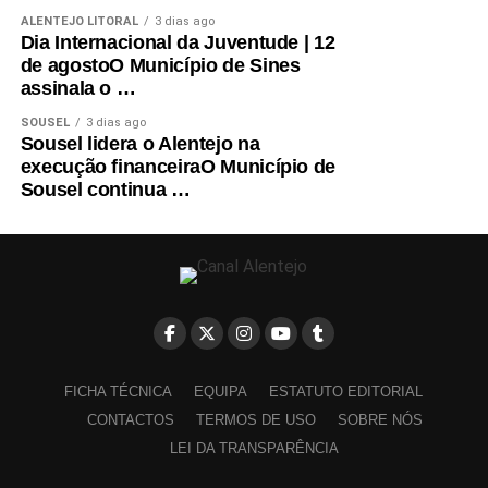
ALENTEJO LITORAL
3 dias ago
Dia Internacional da Juventude | 12
de agostoO Município de Sines
assinala o …
SOUSEL
3 dias ago
Sousel lidera o Alentejo na
execução financeiraO Município de
Sousel continua …
FICHA TÉCNICA
EQUIPA
ESTATUTO EDITORIAL
CONTACTOS
TERMOS DE USO
SOBRE NÓS
LEI DA TRANSPARÊNCIA