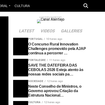
ORAL
CULTURA
ADVERTISEMENT
LATEST
VIDEOS
GALLERIES
PORTUGAL
10 horas ago
O Concurso Rural Innovation
Challenges promovido pela AJAP
continua a percorrer …
PORTALEGRE
11 horas ago
SAVE THE DATEFEIRA DAS
CEBOLAS 2026 Esteja atento às
nossas redes sociais pa…
SOCIEDADE
12 horas ago
Neste Conselho de Ministros, o
Governo aprovou:Criação da
Estrutura Nacional…
CULTURA
12 horas ago