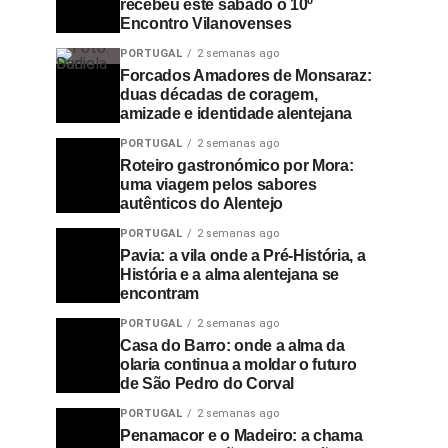
recebeu este sábado o 10º
Encontro Vilanovenses
PORTUGAL
2 semanas ago
Forcados Amadores de Monsaraz:
duas décadas de coragem,
amizade e identidade alentejana
PORTUGAL
2 semanas ago
Roteiro gastronómico por Mora:
uma viagem pelos sabores
autênticos do Alentejo
PORTUGAL
2 semanas ago
Pavia: a vila onde a Pré-História, a
História e a alma alentejana se
encontram
PORTUGAL
2 semanas ago
Casa do Barro: onde a alma da
olaria continua a moldar o futuro
de São Pedro do Corval
PORTUGAL
2 semanas ago
Penamacor e o Madeiro: a chama