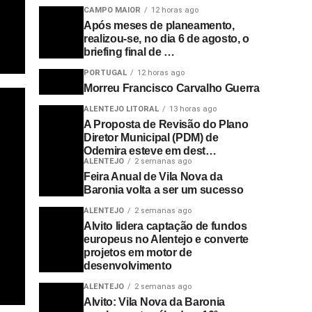
CAMPO MAIOR
12 horas ago
Após meses de planeamento,
realizou-se, no dia 6 de agosto, o
briefing final de …
PORTUGAL
12 horas ago
Morreu Francisco Carvalho Guerra
ALENTEJO LITORAL
13 horas ago
A Proposta de Revisão do Plano
Diretor Municipal (PDM) de
Odemira esteve em dest…
ALENTEJO
2 semanas ago
Feira Anual de Vila Nova da
Baronia volta a ser um sucesso
ALENTEJO
2 semanas ago
Alvito lidera captação de fundos
europeus no Alentejo e converte
projetos em motor de
desenvolvimento
ALENTEJO
2 semanas ago
Alvito: Vila Nova da Baronia