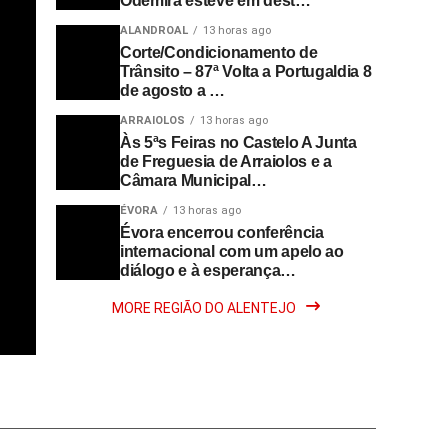
Odemira esteve em dest…
ALANDROAL
13 horas ago
Corte/Condicionamento de
Trânsito – 87ª Volta a Portugaldia 8
de agosto a …
ARRAIOLOS
13 horas ago
Às 5ªs Feiras no Castelo A Junta
de Freguesia de Arraiolos e a
Câmara Municipal…
ÉVORA
13 horas ago
Évora encerrou conferência
internacional com um apelo ao
diálogo e à esperança…
MORE REGIÃO DO ALENTEJO