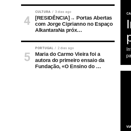
CULTURA
3 dias ago
CA
[RESIDÊNCIA]→ Portas Abertas
com Jorge Ciprianno no Espaço
AlkantaraNa próx…
PORTUGAL
2 dias ago
In
Maria do Carmo Vieira foi a
pa
autora do primeiro ensaio da
Fundação, «O Ensino do …
VI