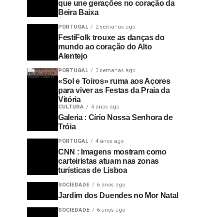
que une gerações no coração da
Beira Baixa
PORTUGAL
2 semanas ago
FestiFolk trouxe as danças do
mundo ao coração do Alto
Alentejo
PORTUGAL
3 semanas ago
«Sol e Toiros» ruma aos Açores
para viver as Festas da Praia da
Vitória
CULTURA
4 anos ago
Galeria : Círio Nossa Senhora de
Tróia
PORTUGAL
4 anos ago
CNN : Imagens mostram como
carteiristas atuam nas zonas
turísticas de Lisboa
SOCIEDADE
6 anos ago
Jardim dos Duendes no Mor Natal
SOCIEDADE
6 anos ago