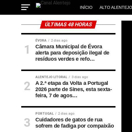
INÍCIO
ALTO ALENTEJ
MUNICÍPIOS
ÚLTIMAS 48 HORAS
ÉVORA
2 dias ago
Câmara Municipal de Évora
alerta para deposição ilegal de
resíduos verdes e refo…
ALENTEJO LITORAL
3 dias ago
A 2.ª etapa da Volta a Portugal
2026 parte de Sines, esta sexta-
feira, 7 de agos…
PORTUGAL
2 dias ago
Cuidadores de gatos de rua
sofrem de fadiga por compaixão