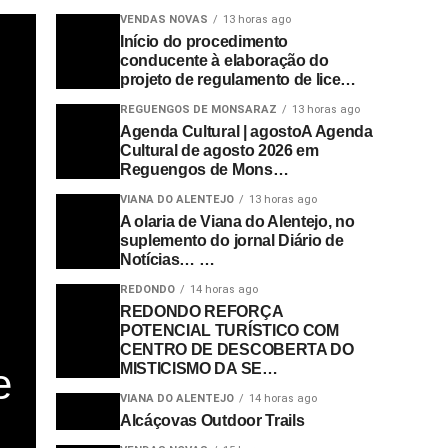
VENDAS NOVAS
13 horas ago
Início do procedimento
conducente à elaboração do
projeto de regulamento de lice…
REGUENGOS DE MONSARAZ
13 horas ago
Agenda Cultural | agostoA Agenda
Cultural de agosto 2026 em
Reguengos de Mons…
VIANA DO ALENTEJO
13 horas ago
A olaria de Viana do Alentejo, no
suplemento do jornal Diário de
Notícias… …
REDONDO
14 horas ago
REDONDO REFORÇA
POTENCIAL TURÍSTICO COM
CENTRO DE DESCOBERTA DO
MISTICISMO DA SE…
e
VIANA DO ALENTEJO
14 horas ago
Alcáçovas Outdoor Trails