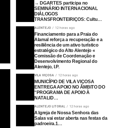
→ DGARTES participa no
SEMINÁRIO INTERNACIONAL
DIÁLOGOS
TRANSFRONTEIRIÇOS: Cultu…
ALENTEJO
12 horas ago
Financiamento para a Praia do
Alamal reforça a recuperação e a
resiliência de um ativo turístico
estratégico do Alto Alentejo «
Comissão de Coordenação e
Desenvolvimento Regional do
Alentejo, I.P.
VILA VIÇOSA
12 horas ago
MUNICÍPIO DE VILA VIÇOSA
ENTREGA APOIO NO ÂMBITO DO
“PROGRAMA DE APOIO À
NATALID…
ALENTEJO LITORAL
12 horas ago
A Igreja de Nossa Senhora das
Salas vai estar aberta nas festas da
padroeira.1…